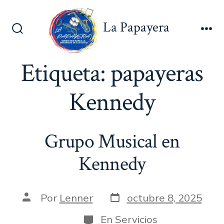
Saltar
al
La Papayera
contenido
Alternar
Me
la
búsqueda
Etiqueta:
papayeras
Kennedy
Grupo Musical en
Kennedy
Fecha
Autor
Por
Lenner
octubre 8, 2025
de
de
publicación
la
Categorías
En
Servicios