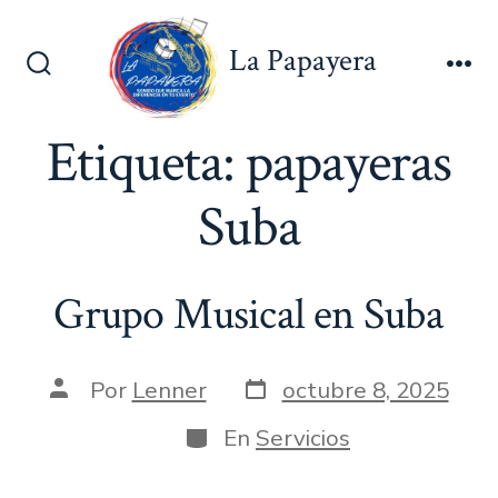
Saltar
al
La Papayera
contenido
Alternar
Me
la
búsqueda
Etiqueta:
papayeras
Suba
Grupo Musical en Suba
Fecha
Autor
Por
Lenner
octubre 8, 2025
de
de
publicación
la
Categorías
En
Servicios
entrada