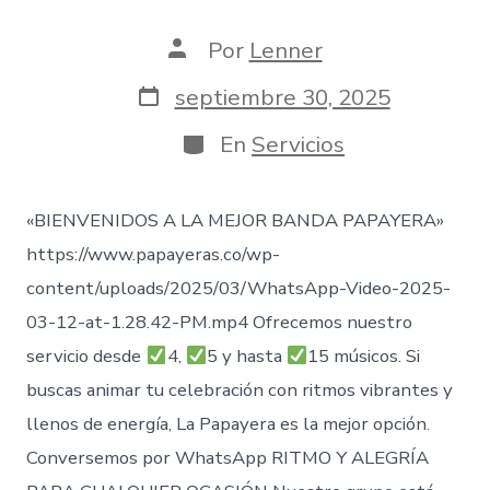
Autor
Por
Lenner
de
la
Fecha
septiembre 30, 2025
entrada
de
publicación
Categorías
En
Servicios
«BIENVENIDOS A LA MEJOR BANDA PAPAYERA»
https://www.papayeras.co/wp-
content/uploads/2025/03/WhatsApp-Video-2025-
03-12-at-1.28.42-PM.mp4 Ofrecemos nuestro
servicio desde
4,
5 y hasta
15 músicos. Si
buscas animar tu celebración con ritmos vibrantes y
llenos de energía, La Papayera es la mejor opción.
Conversemos por WhatsApp RITMO Y ALEGRÍA