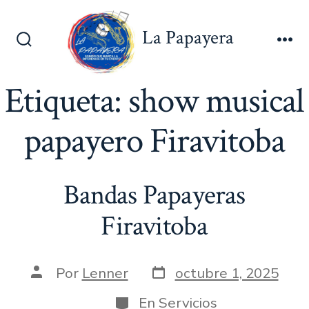
Saltar
al
La Papayera
contenido
Alternar
Me
la
búsqueda
Etiqueta:
show musical
papayero Firavitoba
Bandas Papayeras
Firavitoba
Fecha
Autor
Por
Lenner
octubre 1, 2025
de
de
publicación
la
Categorías
En
Servicios