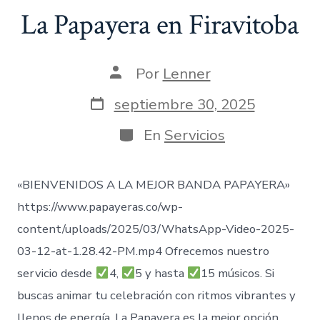
La Papayera en Firavitoba
Autor
Por
Lenner
de
la
Fecha
septiembre 30, 2025
entrada
de
publicación
Categorías
En
Servicios
«BIENVENIDOS A LA MEJOR BANDA PAPAYERA»
https://www.papayeras.co/wp-
content/uploads/2025/03/WhatsApp-Video-2025-
03-12-at-1.28.42-PM.mp4 Ofrecemos nuestro
servicio desde
4,
5 y hasta
15 músicos. Si
buscas animar tu celebración con ritmos vibrantes y
llenos de energía, La Papayera es la mejor opción.