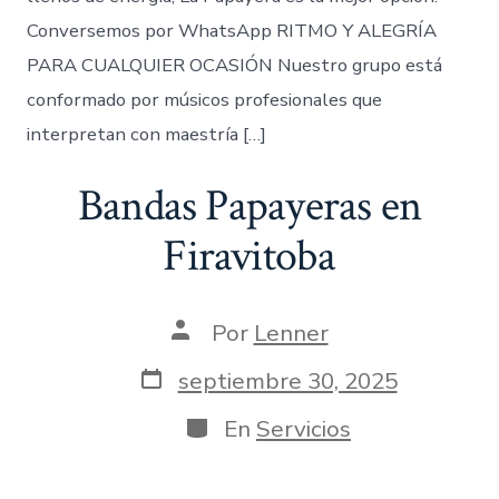
Conversemos por WhatsApp RITMO Y ALEGRÍA
PARA CUALQUIER OCASIÓN Nuestro grupo está
conformado por músicos profesionales que
interpretan con maestría […]
Bandas Papayeras en
Firavitoba
Autor
Por
Lenner
de
la
Fecha
septiembre 30, 2025
entrada
de
publicación
Categorías
En
Servicios