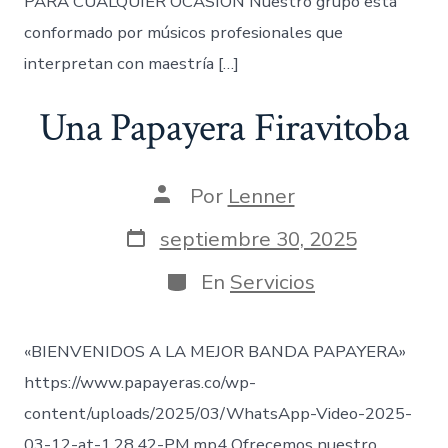
PARA CUALQUIER OCASIÓN Nuestro grupo está
conformado por músicos profesionales que
interpretan con maestría […]
Una Papayera Firavitoba
Autor
Por
Lenner
de
la
Fecha
septiembre 30, 2025
entrada
de
publicación
Categorías
En
Servicios
«BIENVENIDOS A LA MEJOR BANDA PAPAYERA»
https://www.papayeras.co/wp-
content/uploads/2025/03/WhatsApp-Video-2025-
03-12-at-1.28.42-PM.mp4 Ofrecemos nuestro