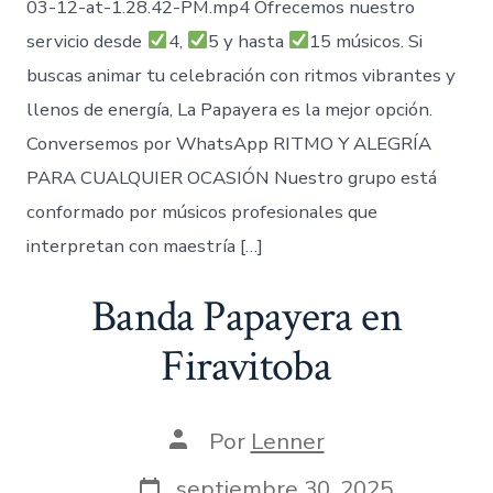
03-12-at-1.28.42-PM.mp4 Ofrecemos nuestro
servicio desde
4,
5 y hasta
15 músicos. Si
buscas animar tu celebración con ritmos vibrantes y
llenos de energía, La Papayera es la mejor opción.
Conversemos por WhatsApp RITMO Y ALEGRÍA
PARA CUALQUIER OCASIÓN Nuestro grupo está
conformado por músicos profesionales que
interpretan con maestría […]
Banda Papayera en
Firavitoba
Autor
Por
Lenner
de
la
Fecha
septiembre 30, 2025