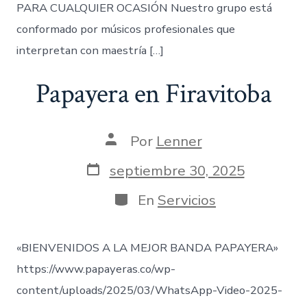
PARA CUALQUIER OCASIÓN Nuestro grupo está
conformado por músicos profesionales que
interpretan con maestría […]
Papayera en Firavitoba
Autor
Por
Lenner
de
la
Fecha
septiembre 30, 2025
entrada
de
publicación
Categorías
En
Servicios
«BIENVENIDOS A LA MEJOR BANDA PAPAYERA»
https://www.papayeras.co/wp-
content/uploads/2025/03/WhatsApp-Video-2025-