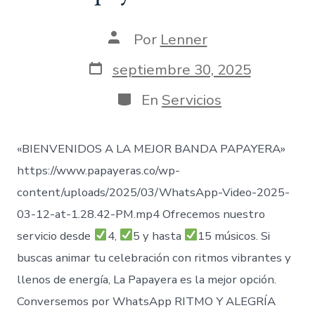
Autor
Por
Lenner
de
la
Fecha
septiembre 30, 2025
entrada
de
publicación
Categorías
En
Servicios
«BIENVENIDOS A LA MEJOR BANDA PAPAYERA»
https://www.papayeras.co/wp-
content/uploads/2025/03/WhatsApp-Video-2025-
03-12-at-1.28.42-PM.mp4 Ofrecemos nuestro
servicio desde
4,
5 y hasta
15 músicos. Si
buscas animar tu celebración con ritmos vibrantes y
llenos de energía, La Papayera es la mejor opción.
Conversemos por WhatsApp RITMO Y ALEGRÍA