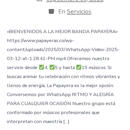
entrada
de
publicación
Categorías
En
Servicios
«BIENVENIDOS A LA MEJOR BANDA PAPAYERA»
https://www.papayeras.co/wp-
content/uploads/2025/03/WhatsApp-Video-2025-
03-12-at-1.28.42-PM.mp4 Ofrecemos nuestro
servicio desde
4,
5 y hasta
15 músicos. Si
buscas animar tu celebración con ritmos vibrantes y
llenos de energía, La Papayera es la mejor opción.
Conversemos por WhatsApp RITMO Y ALEGRÍA
PARA CUALQUIER OCASIÓN Nuestro grupo está
conformado por músicos profesionales que
interpretan con maestría […]