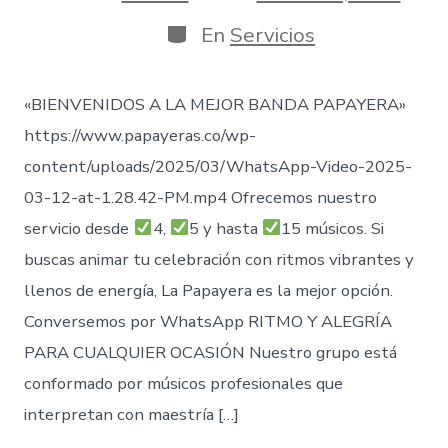
de
de
publicación
la
Categorías
En
Servicios
entrada
«BIENVENIDOS A LA MEJOR BANDA PAPAYERA»
https://www.papayeras.co/wp-
content/uploads/2025/03/WhatsApp-Video-2025-
03-12-at-1.28.42-PM.mp4 Ofrecemos nuestro
servicio desde
4,
5 y hasta
15 músicos. Si
buscas animar tu celebración con ritmos vibrantes y
llenos de energía, La Papayera es la mejor opción.
Conversemos por WhatsApp RITMO Y ALEGRÍA
PARA CUALQUIER OCASIÓN Nuestro grupo está
conformado por músicos profesionales que
interpretan con maestría […]