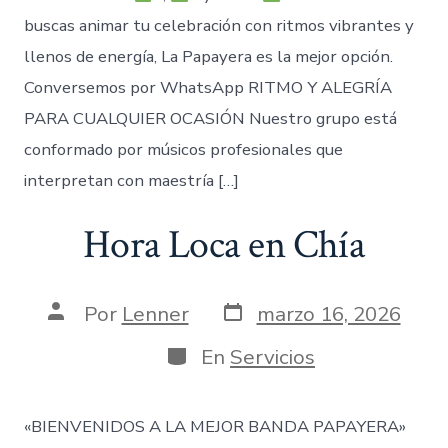
buscas animar tu celebración con ritmos vibrantes y
llenos de energía, La Papayera es la mejor opción.
Conversemos por WhatsApp RITMO Y ALEGRÍA
PARA CUALQUIER OCASIÓN Nuestro grupo está
conformado por músicos profesionales que
interpretan con maestría […]
Hora Loca en Chía
Fecha
Autor
Por
Lenner
marzo 16, 2026
de
de
publicación
la
Categorías
En
Servicios
entrada
«BIENVENIDOS A LA MEJOR BANDA PAPAYERA»