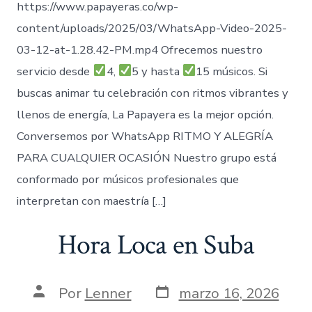
https://www.papayeras.co/wp-
content/uploads/2025/03/WhatsApp-Video-2025-
03-12-at-1.28.42-PM.mp4 Ofrecemos nuestro
servicio desde
4,
5 y hasta
15 músicos. Si
buscas animar tu celebración con ritmos vibrantes y
llenos de energía, La Papayera es la mejor opción.
Conversemos por WhatsApp RITMO Y ALEGRÍA
PARA CUALQUIER OCASIÓN Nuestro grupo está
conformado por músicos profesionales que
interpretan con maestría […]
Hora Loca en Suba
Fecha
Autor
Por
Lenner
marzo 16, 2026
de
de