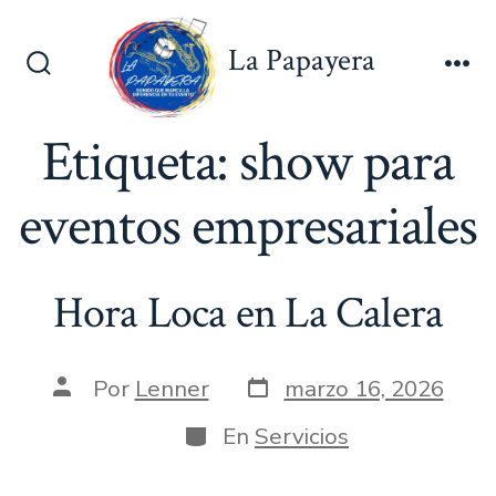
Saltar
al
La Papayera
contenido
Alternar
Me
la
búsqueda
Etiqueta:
show para
eventos empresariales
Hora Loca en La Calera
Fecha
Autor
Por
Lenner
marzo 16, 2026
de
de
publicación
la
Categorías
En
Servicios
entrada