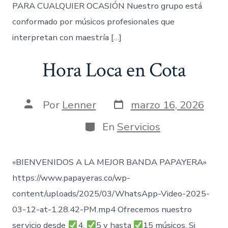
PARA CUALQUIER OCASIÓN Nuestro grupo está
conformado por músicos profesionales que
interpretan con maestría […]
Hora Loca en Cota
Fecha
Autor
Por
Lenner
marzo 16, 2026
de
de
publicación
la
Categorías
En
Servicios
entrada
«BIENVENIDOS A LA MEJOR BANDA PAPAYERA»
https://www.papayeras.co/wp-
content/uploads/2025/03/WhatsApp-Video-2025-
03-12-at-1.28.42-PM.mp4 Ofrecemos nuestro
servicio desde
4,
5 y hasta
15 músicos. Si