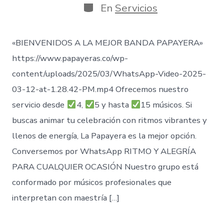
publicación
la
Categorías
En
Servicios
entrada
«BIENVENIDOS A LA MEJOR BANDA PAPAYERA»
https://www.papayeras.co/wp-
content/uploads/2025/03/WhatsApp-Video-2025-
03-12-at-1.28.42-PM.mp4 Ofrecemos nuestro
servicio desde
4,
5 y hasta
15 músicos. Si
buscas animar tu celebración con ritmos vibrantes y
llenos de energía, La Papayera es la mejor opción.
Conversemos por WhatsApp RITMO Y ALEGRÍA
PARA CUALQUIER OCASIÓN Nuestro grupo está
conformado por músicos profesionales que
interpretan con maestría […]