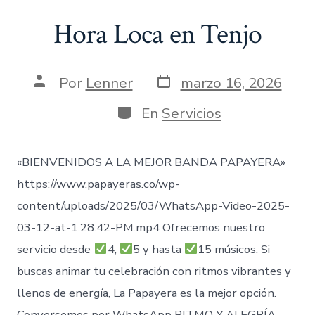
Hora Loca en Tenjo
Fecha
Autor
Por
Lenner
marzo 16, 2026
de
de
publicación
la
Categorías
En
Servicios
entrada
«BIENVENIDOS A LA MEJOR BANDA PAPAYERA»
https://www.papayeras.co/wp-
content/uploads/2025/03/WhatsApp-Video-2025-
03-12-at-1.28.42-PM.mp4 Ofrecemos nuestro
servicio desde
4,
5 y hasta
15 músicos. Si
buscas animar tu celebración con ritmos vibrantes y
llenos de energía, La Papayera es la mejor opción.
Conversemos por WhatsApp RITMO Y ALEGRÍA