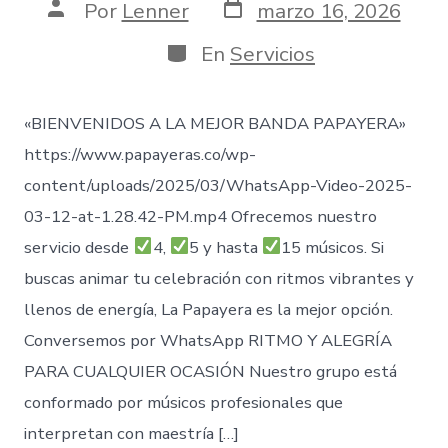
Fecha
Autor
Por
Lenner
marzo 16, 2026
de
de
publicación
la
Categorías
En
Servicios
entrada
«BIENVENIDOS A LA MEJOR BANDA PAPAYERA»
https://www.papayeras.co/wp-
content/uploads/2025/03/WhatsApp-Video-2025-
03-12-at-1.28.42-PM.mp4 Ofrecemos nuestro
servicio desde
4,
5 y hasta
15 músicos. Si
buscas animar tu celebración con ritmos vibrantes y
llenos de energía, La Papayera es la mejor opción.
Conversemos por WhatsApp RITMO Y ALEGRÍA
PARA CUALQUIER OCASIÓN Nuestro grupo está
conformado por músicos profesionales que
interpretan con maestría […]