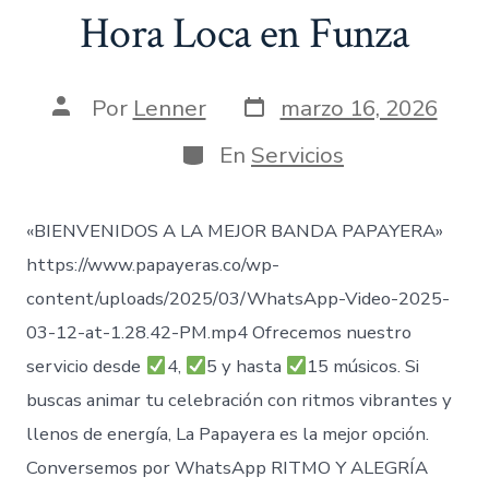
Hora Loca en Funza
Fecha
Autor
Por
Lenner
marzo 16, 2026
de
de
publicación
la
Categorías
En
Servicios
entrada
«BIENVENIDOS A LA MEJOR BANDA PAPAYERA»
https://www.papayeras.co/wp-
content/uploads/2025/03/WhatsApp-Video-2025-
03-12-at-1.28.42-PM.mp4 Ofrecemos nuestro
servicio desde
4,
5 y hasta
15 músicos. Si
buscas animar tu celebración con ritmos vibrantes y
llenos de energía, La Papayera es la mejor opción.
Conversemos por WhatsApp RITMO Y ALEGRÍA