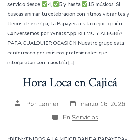
servicio desde
4,
5 y hasta
15 músicos. Si
buscas animar tu celebración con ritmos vibrantes y
llenos de energía, La Papayera es la mejor opción.
Conversemos por WhatsApp RITMO Y ALEGRÍA
PARA CUALQUIER OCASIÓN Nuestro grupo está
conformado por músicos profesionales que
interpretan con maestría […]
Hora Loca en Cajicá
Fecha
Autor
Por
Lenner
marzo 16, 2026
de
de
publicación
la
Categorías
En
Servicios
entrada
«BIENVENIDOS A LA MEJOR BANDA PAPAYERA»