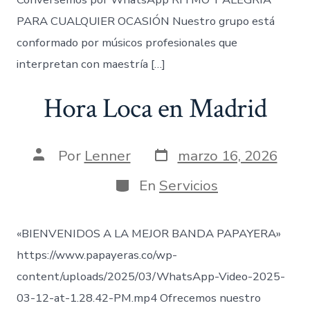
PARA CUALQUIER OCASIÓN Nuestro grupo está
conformado por músicos profesionales que
interpretan con maestría […]
Hora Loca en Madrid
Fecha
Autor
Por
Lenner
marzo 16, 2026
de
de
publicación
la
Categorías
En
Servicios
entrada
«BIENVENIDOS A LA MEJOR BANDA PAPAYERA»
https://www.papayeras.co/wp-
content/uploads/2025/03/WhatsApp-Video-2025-
03-12-at-1.28.42-PM.mp4 Ofrecemos nuestro