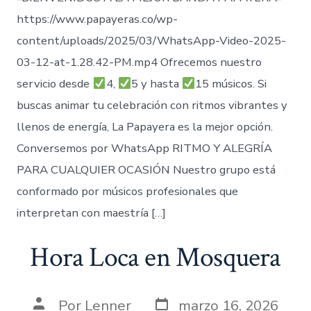
https://www.papayeras.co/wp-
content/uploads/2025/03/WhatsApp-Video-2025-
03-12-at-1.28.42-PM.mp4 Ofrecemos nuestro
servicio desde
4,
5 y hasta
15 músicos. Si
buscas animar tu celebración con ritmos vibrantes y
llenos de energía, La Papayera es la mejor opción.
Conversemos por WhatsApp RITMO Y ALEGRÍA
PARA CUALQUIER OCASIÓN Nuestro grupo está
conformado por músicos profesionales que
interpretan con maestría […]
Hora Loca en Mosquera
Fecha
Autor
Por
Lenner
marzo 16, 2026