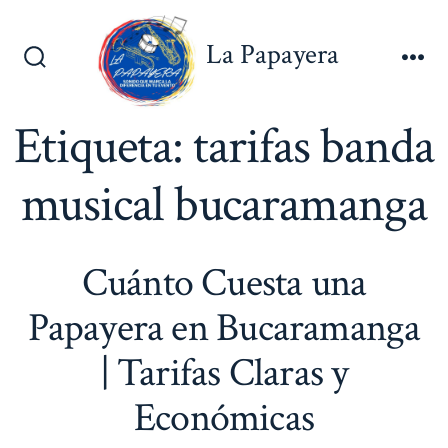
Saltar
al
La Papayera
contenido
Alternar
Me
la
búsqueda
Etiqueta:
tarifas banda
musical bucaramanga
Cuánto Cuesta una
Papayera en Bucaramanga
| Tarifas Claras y
Económicas