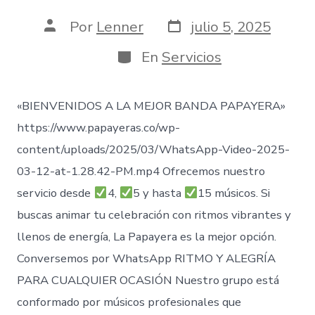
Fecha
Autor
Por
Lenner
julio 5, 2025
de
de
publicación
la
Categorías
En
Servicios
entrada
«BIENVENIDOS A LA MEJOR BANDA PAPAYERA»
https://www.papayeras.co/wp-
content/uploads/2025/03/WhatsApp-Video-2025-
03-12-at-1.28.42-PM.mp4 Ofrecemos nuestro
servicio desde
4,
5 y hasta
15 músicos. Si
buscas animar tu celebración con ritmos vibrantes y
llenos de energía, La Papayera es la mejor opción.
Conversemos por WhatsApp RITMO Y ALEGRÍA
PARA CUALQUIER OCASIÓN Nuestro grupo está
conformado por músicos profesionales que