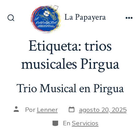
Saltar
al
La Papayera
contenido
Alternar
Me
la
búsqueda
Etiqueta:
trios
musicales Pirgua
Trio Musical en Pirgua
Fecha
Autor
Por
Lenner
agosto 20, 2025
de
de
publicación
la
Categorías
En
Servicios
entrada