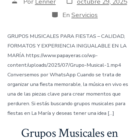
Fecha
Autor
Por
Lenner
octubre 29, 2025
de
de
publicación
la
Categorías
En
Servicios
entrada
GRUPOS MUSICALES PARA FIESTAS – CALIDAD,
FORMATOS Y EXPERIENCIA INIGUALABLE EN LA
MARÍA https://www.papayeras.co/wp-
content/uploads/2025/07/Grupo-Musical-1.mp4
Conversemos por WhatsApp Cuando se trata de
organizar una fiesta memorable, la música en vivo es
una de las piezas clave para crear momentos que
perduren. Si estás buscando grupos musicales para
fiestas en La María y deseas tener una idea […]
Grupos Musicales en