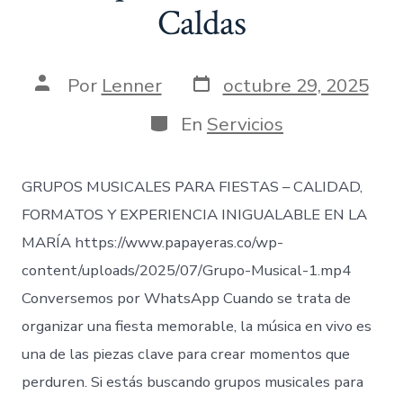
Caldas
Fecha
Autor
Por
Lenner
octubre 29, 2025
de
de
publicación
la
Categorías
En
Servicios
entrada
GRUPOS MUSICALES PARA FIESTAS – CALIDAD,
FORMATOS Y EXPERIENCIA INIGUALABLE EN LA
MARÍA https://www.papayeras.co/wp-
content/uploads/2025/07/Grupo-Musical-1.mp4
Conversemos por WhatsApp Cuando se trata de
organizar una fiesta memorable, la música en vivo es
una de las piezas clave para crear momentos que
perduren. Si estás buscando grupos musicales para