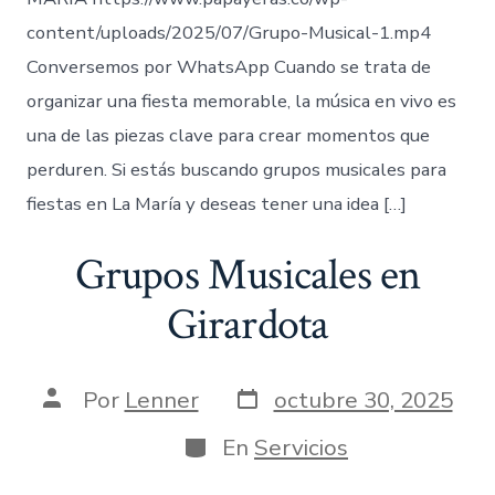
content/uploads/2025/07/Grupo-Musical-1.mp4
Conversemos por WhatsApp Cuando se trata de
organizar una fiesta memorable, la música en vivo es
una de las piezas clave para crear momentos que
perduren. Si estás buscando grupos musicales para
fiestas en La María y deseas tener una idea […]
Grupos Musicales en
Girardota
Fecha
Autor
Por
Lenner
octubre 30, 2025
de
de
publicación
la
Categorías
En
Servicios
entrada