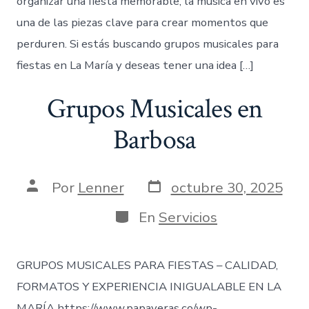
organizar una fiesta memorable, la música en vivo es
una de las piezas clave para crear momentos que
perduren. Si estás buscando grupos musicales para
fiestas en La María y deseas tener una idea […]
Grupos Musicales en
Barbosa
Fecha
Autor
Por
Lenner
octubre 30, 2025
de
de
publicación
la
Categorías
En
Servicios
entrada
GRUPOS MUSICALES PARA FIESTAS – CALIDAD,
FORMATOS Y EXPERIENCIA INIGUALABLE EN LA
MARÍA https://www.papayeras.co/wp-