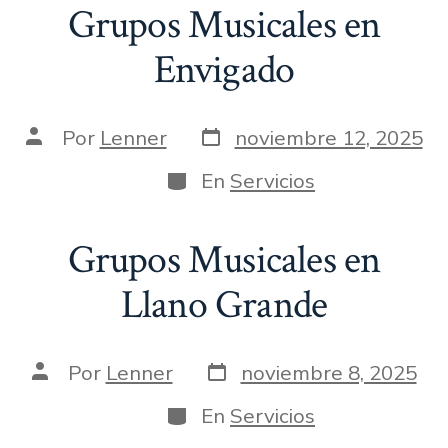
Grupos Musicales en
Envigado
Fecha
Autor
Por
Lenner
noviembre 12, 2025
de
de
publicación
la
Categorías
En
Servicios
entrada
Grupos Musicales en
Llano Grande
Fecha
Autor
Por
Lenner
noviembre 8, 2025
de
de
publicación
la
Categorías
En
Servicios
entrada