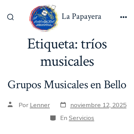
Saltar
al
La Papayera
contenido
Alternar
Me
la
búsqueda
Etiqueta:
tríos
musicales
Grupos Musicales en Bello
Fecha
Autor
Por
Lenner
noviembre 12, 2025
de
de
publicación
la
Categorías
En
Servicios
entrada