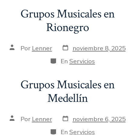
Grupos Musicales en
Rionegro
Fecha
Autor
Por
Lenner
noviembre 8, 2025
de
de
publicación
la
Categorías
En
Servicios
entrada
Grupos Musicales en
Medellín
Fecha
Autor
Por
Lenner
noviembre 6, 2025
de
de
publicación
la
Categorías
En
Servicios