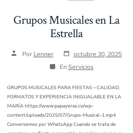
entrada
Grupos Musicales en La
Estrella
Fecha
Autor
Por
Lenner
octubre 30, 2025
de
de
publicación
la
Categorías
En
Servicios
entrada
GRUPOS MUSICALES PARA FIESTAS – CALIDAD,
FORMATOS Y EXPERIENCIA INIGUALABLE EN LA
MARÍA https://www.papayeras.co/wp-
content/uploads/2025/07/Grupo-Musical-1.mp4
Conversemos por WhatsApp Cuando se trata de