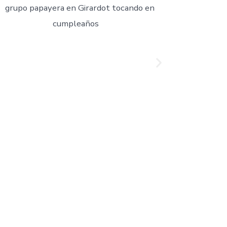
 tu evento tenga un toque especial con la
ores exponentes del género.