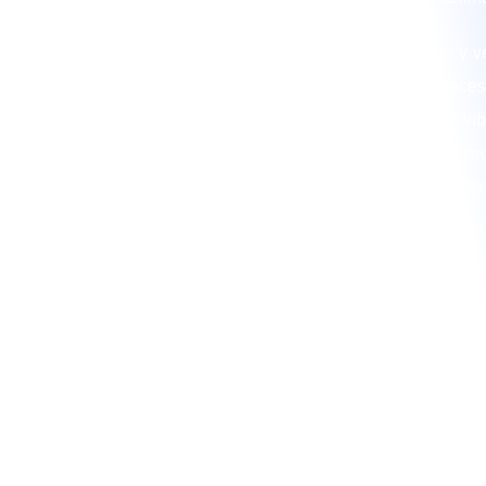
En La Papayera, combinamos tradición y ve
brindarte un show de alta calidad. Si nece
papayera o un grupo papayera que haga vibr
somos la elección ideal. Además, nuestra mú
para generar un ambiente festivo con rit
contagiosos.
CONTRATA 