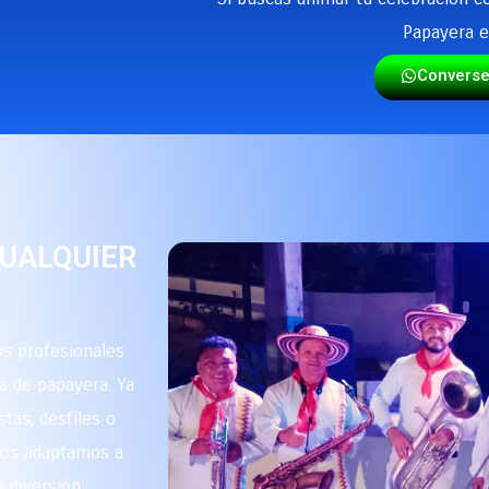
Papayera e
Convers
CUALQUIER
s profesionales
a de papayera. Ya
stas, desfiles o
 nos adaptamos a
 diversión.