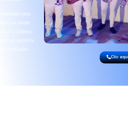
rsatilidad para
sitas una banda
ar a tu público,
sica es perfecta
mos tropicales
Clic aqu
A LOS EXPERTOS EN MÚSIC