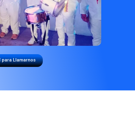
í para Llamarnos
A PAPAYERA