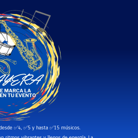
 desde ✅4, ✅5 y hasta ✅15 músicos.
n ritmos vibrantes y llenos de energía, La