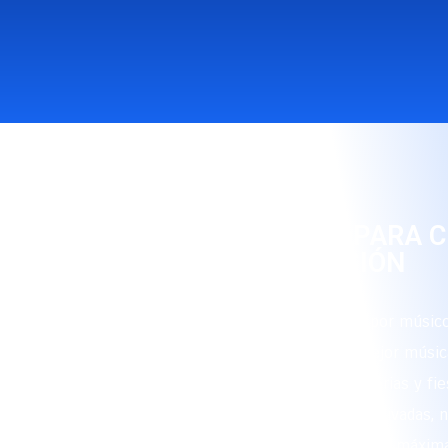
RITMO Y ALEGRÍA PARA 
OCASIÓN
Nuestro grupo está conformado por músico
que interpretan con maestría la mejor músic
sea para eventos corporativos, ferias y fie
celebraciones populares, fiestas privadas,
cada ocasión para garantizar la máxima