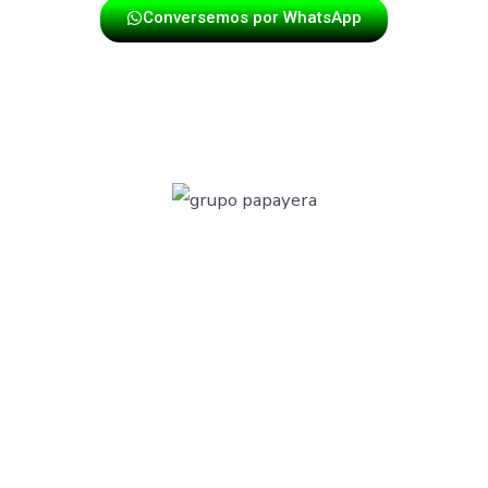
Conversemos por WhatsApp
🎷 Profesionales de la alegría e
San Gil
Nuestra agrupación trabaja con puntualidad,
compromiso y pasión. Llegamos al sitio del evento
completamente uniformados, con instrumentos
profesionales y una actitud positiva que conecta con
todos los asistentes.
San Gil es tierra de cultura y tradición, por eso
ofrecemos un servicio a la altura de tu evento
, sin