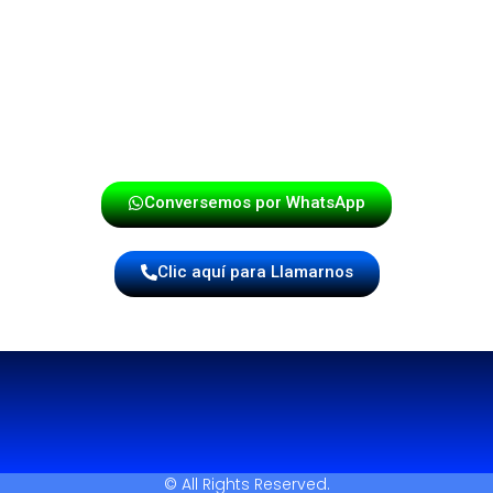
y se adapte a todo tipo de eventos, este es el momento
de reservar tu fecha con nosotros. Estamos listos para
llevar la fiesta donde tú estés.
¡Haz tu reserva hoy mismo!
Conversemos por WhatsApp
Clic aquí para Llamarnos
© All Rights Reserved.