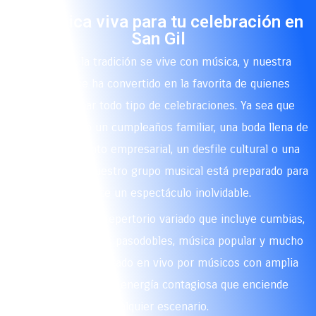
🎷 Música viva para tu celebración en
San Gil
En San Gil, la tradición se vive con música, y nuestra
papayera se ha convertido en la favorita de quienes
desean animar todo tipo de celebraciones. Ya sea que
estés planeando un cumpleaños familiar, una boda llena de
alegría, un evento empresarial, un desfile cultural o una
fiesta patronal, nuestro grupo musical está preparado para
brindarte un espectáculo inolvidable.
Contamos con un repertorio variado que incluye cumbias,
porros, merengues, pasodobles, música popular y mucho
más, todo interpretado en vivo por músicos con amplia
experiencia y una energía contagiosa que enciende
cualquier escenario.