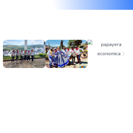
🥁 Tamboras que elevan el ambiente
festivo en San Gil
Una de las características que nos diferencia en San Gil
es que también ofrecemos un poderoso
grupo de
tamboras
, ideal para darle un carácter más cultural,
rumbero y afrocolombiano a tu evento.