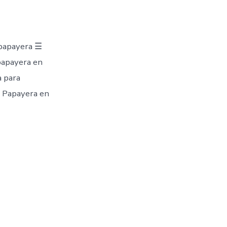
 papayera ☰
papayera en
a para
 Papayera en