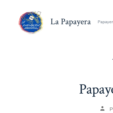
Saltar
al
La Papayera
contenido
Papayer
Papay
Auto
P