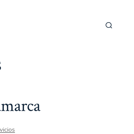
Alternar
la
búsqueda
s
amarca
s
vicios