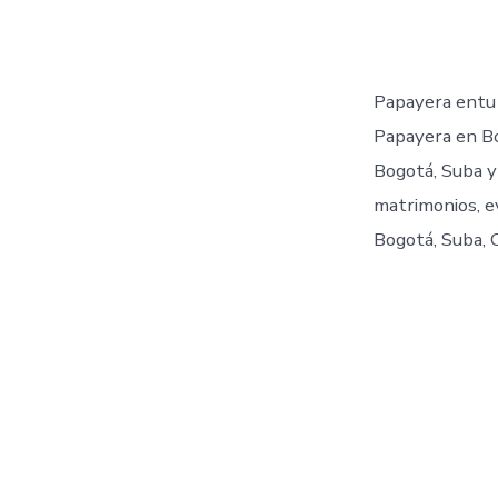
de
la
entr
Papayera entu
Papayera en Bo
Bogotá, Suba y
matrimonios, 
Bogotá, Suba, C