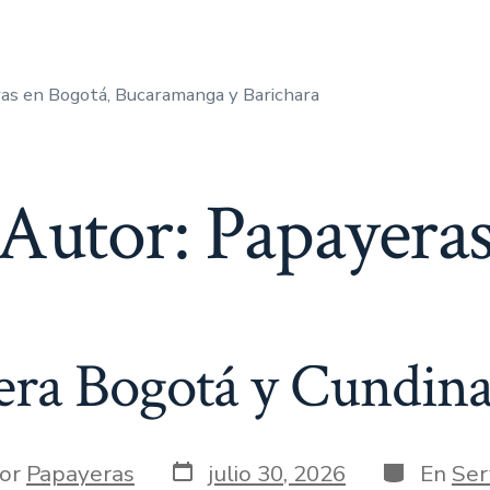
as en Bogotá, Bucaramanga y Barichara
Autor:
Papayera
era Bogotá y Cundin
Fecha
Categoría
r
or
Papayeras
julio 30, 2026
En
Ser