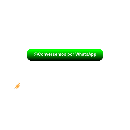
comunales o espacios privados, la papayera se
convierte en el centro de atención, logrando que los
asistentes participen activamente y vivan una
experiencia musical diferente a la de un grupo
convencional.
Conversemos por WhatsApp
Papayera Para Cumpleaños Y
Reuniones Familiares
Uno de los servicios más solicitados es la
papayera
para cumpleaños en Gratamira
. Este tipo de
celebraciones se transforman cuando la música en vivo