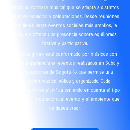
elegir un formato musical que se adapta a distintos
tipos de espacios y celebraciones. Desde reuniones
familiares hasta eventos sociales más amplios, la
papayera ofrece una presencia sonora equilibrada,
festiva y participativa.
Nuestro grupo está conformado por músicos con
amplia experiencia en eventos realizados en Suba y
otros sectores de Bogotá, lo que permite una
ejecución musical sólida y organizada. Cada
presentación se planifica teniendo en cuenta el tipo
de público, la duración del evento y el ambiente que
se desea crear.