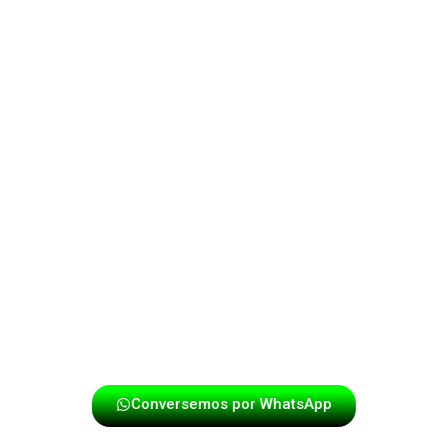
No todos los eventos requieren el mismo formato
musical. Por eso, ofrecemos diferentes opciones de
papayera, que se ajustan al tipo de celebración y al
número de invitados. Esta flexibilidad permite mantener
un equilibrio entre impacto musical y comodidad del
evento.
Desde formatos reducidos hasta agrupaciones más
completas, cada opción está pensada para ofrecer una
experiencia sonora adecuada, sin excesos ni
improvisaciones, garantizando siempre calidad y
profesionalismo.
Conversemos por WhatsApp