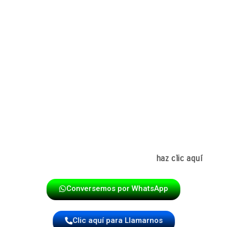
evento en un recuerdo especial. En Gratamira, este tipo
de música se integra de manera natural al ambiente del
barrio, aportando alegría, tradición y una experiencia
musical que va más allá de lo convencional.
Elegir una papayera es apostar por una celebración
auténtica, cercana y llena de energía, donde la música
en vivo se convierte en protagonista del momento.
Para ampliar la información del servicio general de
papayeras y su cobertura en Suba,
haz clic aquí
Conversemos por WhatsApp
Clic aquí para Llamarnos