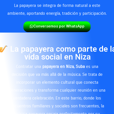
La papayera se integra de forma natural a este
ambiente, aportando energía, tradición y participación.
Conversemos por WhatsApp
La papayera como parte de l
vida social en Niza
Contratar una
papayera en Niza, Suba
es una
decisión que va más allá de la música. Se trata de
incorporar un elemento cultural que conecta
generaciones y transforma cualquier reunión en una
verdadera celebración. En este barrio, donde los
encuentros familiares y sociales son frecuentes, la
música papayera encaja perfectamente por su