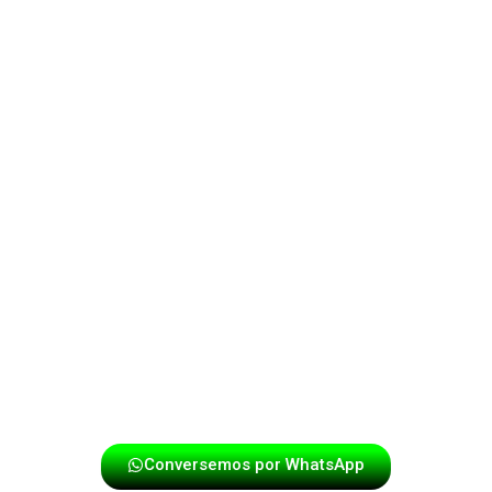
La
papayera para cumpleaños en Niza
es una de las
opciones más solicitadas. Celebrar un cumpleaños con
música en vivo crea un ambiente especial, lleno de
energía y momentos memorables. La interacción con
los asistentes, la sorpresa y la alegría que genera la
papayera hacen que la celebración se destaque.
Además, la música papayera crea escenarios ideales
para fotografías y videos, dejando recuerdos que
perduran en el tiempo. Por esta razón, muchas familias
en Niza eligen este formato musical para sus
celebraciones más importantes.
Conversemos por WhatsApp