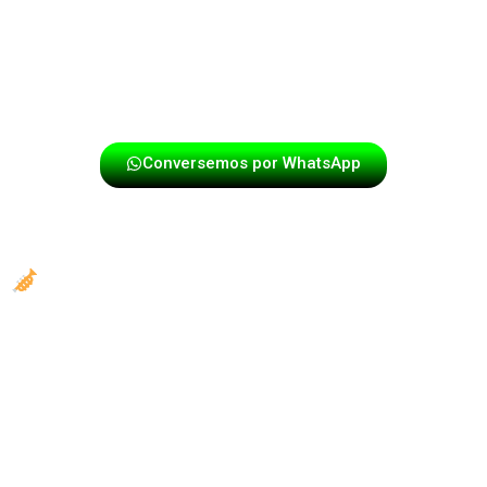
Cada presentación se ajusta al tipo de celebración,
cuidando el volumen, la duración y la interacción con el
público, algo especialmente importante en un barrio
residencial como Niza.
Conversemos por WhatsApp
Una opción diferente a los formatos
musicales tradicionales
Muchas personas que buscan inicialmente un
grupo
musical para eventos en Suba
terminan eligiendo la
papayera por su impacto y cercanía. A diferencia de
otros formatos, la papayera no se limita a un escenario