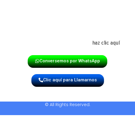
papayera en Niza
es una excelente elección.
Experiencia, tradición y cercanía para hacer de tu
evento un momento inolvidable.
Para revisar la información principal y las opciones
disponibles de papayeras en Suba,
haz clic aquí
Conversemos por WhatsApp
Clic aquí para Llamarnos
© All Rights Reserved.