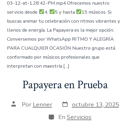
03-12-at-1.28.42-PM.mp4 Ofrecemos nuestro
servicio desde
4,
5 y hasta
15 músicos. Si
buscas animar tu celebración con ritmos vibrantes y
llenos de energía, La Papayera es la mejor opción.
Conversemos por WhatsApp RITMO Y ALEGRÍA
PARA CUALQUIER OCASIÓN Nuestro grupo está
conformado por músicos profesionales que
interpretan con maestría […]
Papayera en Prueba
Fecha
Autor
Por
Lenner
octubre 13, 2025
de
de
publicación
la
Categorías
En
Servicios
entrada