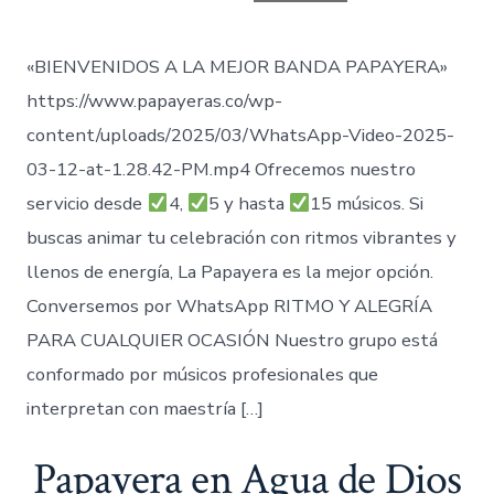
entrada
«BIENVENIDOS A LA MEJOR BANDA PAPAYERA»
https://www.papayeras.co/wp-
content/uploads/2025/03/WhatsApp-Video-2025-
03-12-at-1.28.42-PM.mp4 Ofrecemos nuestro
servicio desde
4,
5 y hasta
15 músicos. Si
buscas animar tu celebración con ritmos vibrantes y
llenos de energía, La Papayera es la mejor opción.
Conversemos por WhatsApp RITMO Y ALEGRÍA
PARA CUALQUIER OCASIÓN Nuestro grupo está
conformado por músicos profesionales que
interpretan con maestría […]
Papayera en Agua de Dios