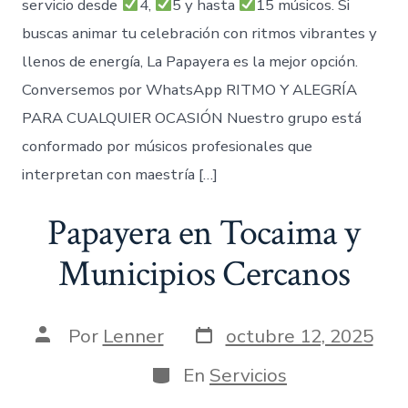
servicio desde
4,
5 y hasta
15 músicos. Si
buscas animar tu celebración con ritmos vibrantes y
llenos de energía, La Papayera es la mejor opción.
Conversemos por WhatsApp RITMO Y ALEGRÍA
PARA CUALQUIER OCASIÓN Nuestro grupo está
conformado por músicos profesionales que
interpretan con maestría […]
Papayera en Tocaima y
Municipios Cercanos
Fecha
Autor
Por
Lenner
octubre 12, 2025
de
de
publicación
la
Categorías
En
Servicios
entrada