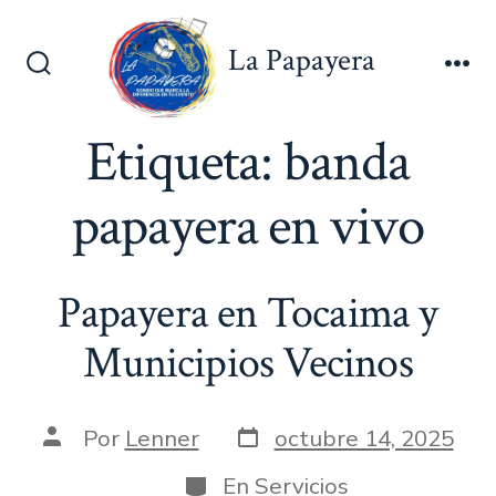
Saltar
al
La Papayera
contenido
Alternar
Me
la
búsqueda
Etiqueta:
banda
papayera en vivo
Papayera en Tocaima y
Municipios Vecinos
Fecha
Autor
Por
Lenner
octubre 14, 2025
de
de
publicación
la
Categorías
En
Servicios