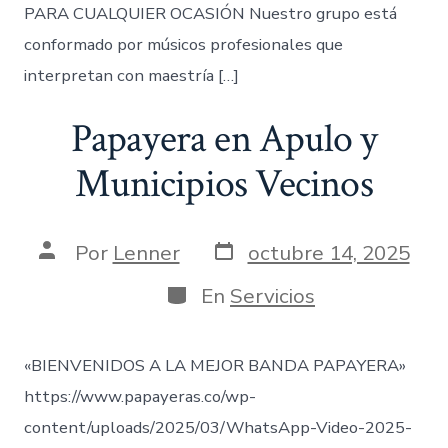
PARA CUALQUIER OCASIÓN Nuestro grupo está
conformado por músicos profesionales que
interpretan con maestría […]
Papayera en Apulo y
Municipios Vecinos
Fecha
Autor
Por
Lenner
octubre 14, 2025
de
de
publicación
la
Categorías
En
Servicios
entrada
«BIENVENIDOS A LA MEJOR BANDA PAPAYERA»
https://www.papayeras.co/wp-
content/uploads/2025/03/WhatsApp-Video-2025-