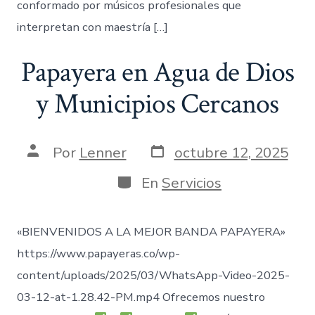
conformado por músicos profesionales que
interpretan con maestría […]
Papayera en Agua de Dios
y Municipios Cercanos
Fecha
Autor
Por
Lenner
octubre 12, 2025
de
de
publicación
la
Categorías
En
Servicios
entrada
«BIENVENIDOS A LA MEJOR BANDA PAPAYERA»
https://www.papayeras.co/wp-
content/uploads/2025/03/WhatsApp-Video-2025-
03-12-at-1.28.42-PM.mp4 Ofrecemos nuestro