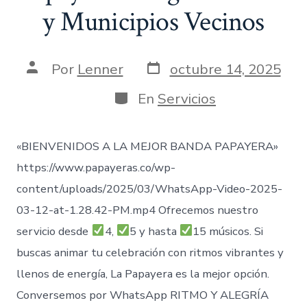
y Municipios Vecinos
Fecha
Autor
Por
Lenner
octubre 14, 2025
de
de
publicación
la
Categorías
En
Servicios
entrada
«BIENVENIDOS A LA MEJOR BANDA PAPAYERA»
https://www.papayeras.co/wp-
content/uploads/2025/03/WhatsApp-Video-2025-
03-12-at-1.28.42-PM.mp4 Ofrecemos nuestro
servicio desde
4,
5 y hasta
15 músicos. Si
buscas animar tu celebración con ritmos vibrantes y
llenos de energía, La Papayera es la mejor opción.
Conversemos por WhatsApp RITMO Y ALEGRÍA