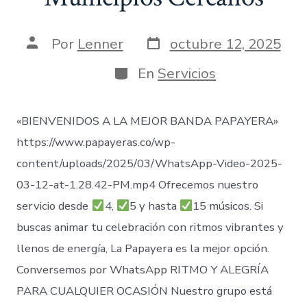
Fecha
Autor
Por
Lenner
octubre 12, 2025
de
de
publicación
la
Categorías
En
Servicios
entrada
«BIENVENIDOS A LA MEJOR BANDA PAPAYERA»
https://www.papayeras.co/wp-
content/uploads/2025/03/WhatsApp-Video-2025-
03-12-at-1.28.42-PM.mp4 Ofrecemos nuestro
servicio desde
4,
5 y hasta
15 músicos. Si
buscas animar tu celebración con ritmos vibrantes y
llenos de energía, La Papayera es la mejor opción.
Conversemos por WhatsApp RITMO Y ALEGRÍA
PARA CUALQUIER OCASIÓN Nuestro grupo está