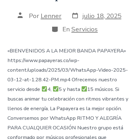
Fecha
Autor
Por
Lenner
julio 18, 2025
de
de
publicación
la
Categorías
En
Servicios
entrada
«BIENVENIDOS A LA MEJOR BANDA PAPAYERA»
https://www.papayeras.co/wp-
content/uploads/2025/03/WhatsApp-Video-2025-
03-12-at-1.28.42-PM.mp4 Ofrecemos nuestro
servicio desde
4,
5 y hasta
15 músicos. Si
buscas animar tu celebración con ritmos vibrantes y
llenos de energía, La Papayera es la mejor opción.
Conversemos por WhatsApp RITMO Y ALEGRÍA
PARA CUALQUIER OCASIÓN Nuestro grupo está
conformado por músicos profesionales que