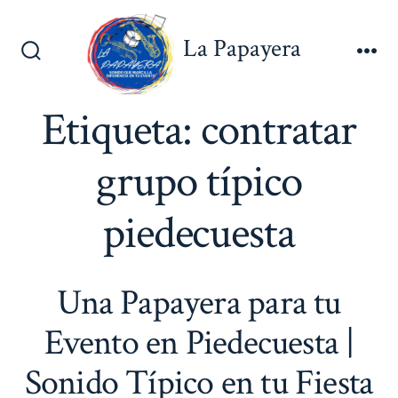
Saltar
al
La Papayera
contenido
Alternar
Me
la
búsqueda
Etiqueta:
contratar
grupo típico
piedecuesta
Una Papayera para tu
Evento en Piedecuesta |
Sonido Típico en tu Fiesta