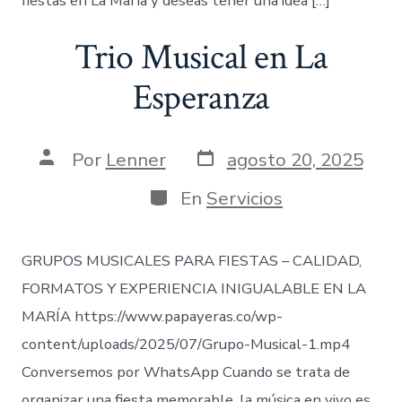
fiestas en La María y deseas tener una idea […]
Trio Musical en La
Esperanza
Fecha
Autor
Por
Lenner
agosto 20, 2025
de
de
publicación
la
Categorías
En
Servicios
entrada
GRUPOS MUSICALES PARA FIESTAS – CALIDAD,
FORMATOS Y EXPERIENCIA INIGUALABLE EN LA
MARÍA https://www.papayeras.co/wp-
content/uploads/2025/07/Grupo-Musical-1.mp4
Conversemos por WhatsApp Cuando se trata de
organizar una fiesta memorable, la música en vivo es