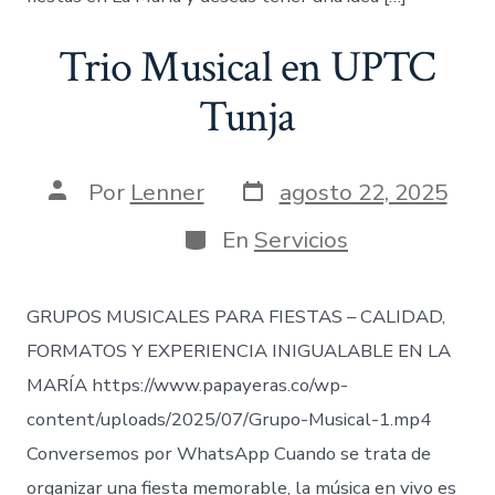
Trio Musical en UPTC
Tunja
Fecha
Autor
Por
Lenner
agosto 22, 2025
de
de
publicación
la
Categorías
En
Servicios
entrada
GRUPOS MUSICALES PARA FIESTAS – CALIDAD,
FORMATOS Y EXPERIENCIA INIGUALABLE EN LA
MARÍA https://www.papayeras.co/wp-
content/uploads/2025/07/Grupo-Musical-1.mp4
Conversemos por WhatsApp Cuando se trata de
organizar una fiesta memorable, la música en vivo es