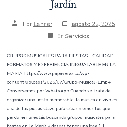
Jardín
Fecha
Autor
Por
Lenner
agosto 22, 2025
de
de
publicación
la
Categorías
En
Servicios
entrada
GRUPOS MUSICALES PARA FIESTAS – CALIDAD,
FORMATOS Y EXPERIENCIA INIGUALABLE EN LA
MARÍA https://www.papayeras.co/wp-
content/uploads/2025/07/Grupo-Musical-1.mp4
Conversemos por WhatsApp Cuando se trata de
organizar una fiesta memorable, la música en vivo es
una de las piezas clave para crear momentos que
perduren. Si estás buscando grupos musicales para
fiestas en La María y deseas tener una idea […]