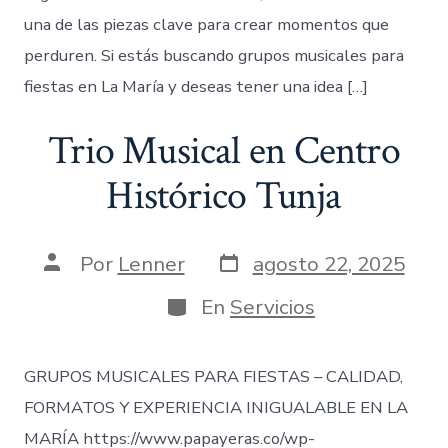
una de las piezas clave para crear momentos que
perduren. Si estás buscando grupos musicales para
fiestas en La María y deseas tener una idea […]
Trio Musical en Centro
Histórico Tunja
Fecha
Autor
Por
Lenner
agosto 22, 2025
de
de
publicación
la
Categorías
En
Servicios
entrada
GRUPOS MUSICALES PARA FIESTAS – CALIDAD,
FORMATOS Y EXPERIENCIA INIGUALABLE EN LA
MARÍA https://www.papayeras.co/wp-