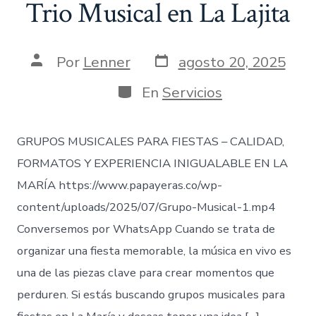
Trio Musical en La Lajita
Fecha
Autor
Por
Lenner
agosto 20, 2025
de
de
publicación
la
Categorías
En
Servicios
entrada
GRUPOS MUSICALES PARA FIESTAS – CALIDAD,
FORMATOS Y EXPERIENCIA INIGUALABLE EN LA
MARÍA https://www.papayeras.co/wp-
content/uploads/2025/07/Grupo-Musical-1.mp4
Conversemos por WhatsApp Cuando se trata de
organizar una fiesta memorable, la música en vivo es
una de las piezas clave para crear momentos que
perduren. Si estás buscando grupos musicales para