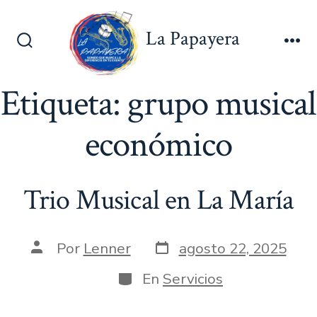
Saltar
al
La Papayera
contenido
Alternar
Me
la
búsqueda
Etiqueta:
grupo musical
económico
Trio Musical en La María
Fecha
Autor
Por
Lenner
agosto 22, 2025
de
de
publicación
la
Categorías
En
Servicios
entrada