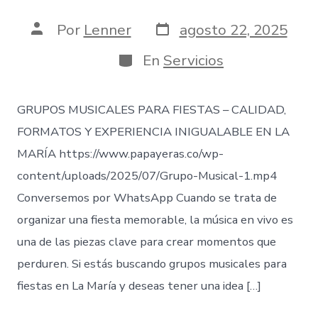
Fecha
Autor
Por
Lenner
agosto 22, 2025
de
de
publicación
la
Categorías
En
Servicios
entrada
GRUPOS MUSICALES PARA FIESTAS – CALIDAD,
FORMATOS Y EXPERIENCIA INIGUALABLE EN LA
MARÍA https://www.papayeras.co/wp-
content/uploads/2025/07/Grupo-Musical-1.mp4
Conversemos por WhatsApp Cuando se trata de
organizar una fiesta memorable, la música en vivo es
una de las piezas clave para crear momentos que
perduren. Si estás buscando grupos musicales para
fiestas en La María y deseas tener una idea […]