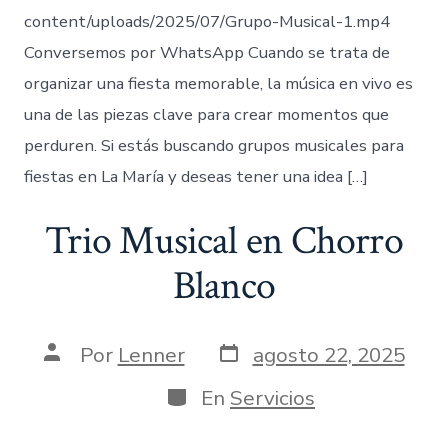
content/uploads/2025/07/Grupo-Musical-1.mp4
Conversemos por WhatsApp Cuando se trata de
organizar una fiesta memorable, la música en vivo es
una de las piezas clave para crear momentos que
perduren. Si estás buscando grupos musicales para
fiestas en La María y deseas tener una idea […]
Trio Musical en Chorro
Blanco
Fecha
Autor
Por
Lenner
agosto 22, 2025
de
de
publicación
la
Categorías
En
Servicios
entrada