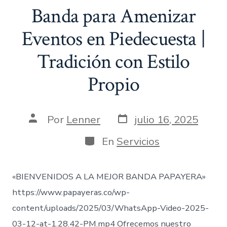
Banda para Amenizar
Eventos en Piedecuesta |
Tradición con Estilo
Propio
Fecha
Autor
Por
Lenner
julio 16, 2025
de
de
publicación
la
Categorías
En
Servicios
entrada
«BIENVENIDOS A LA MEJOR BANDA PAPAYERA»
https://www.papayeras.co/wp-
content/uploads/2025/03/WhatsApp-Video-2025-
03-12-at-1.28.42-PM.mp4 Ofrecemos nuestro