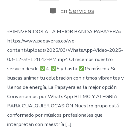
de
de
publicación
la
Categorías
En
Servicios
entrada
«BIENVENIDOS A LA MEJOR BANDA PAPAYERA»
https://www.papayeras.co/wp-
content/uploads/2025/03/WhatsApp-Video-2025-
03-12-at-1.28.42-PM.mp4 Ofrecemos nuestro
servicio desde
4,
5 y hasta
15 músicos. Si
buscas animar tu celebración con ritmos vibrantes y
llenos de energía, La Papayera es la mejor opción.
Conversemos por WhatsApp RITMO Y ALEGRÍA
PARA CUALQUIER OCASIÓN Nuestro grupo está
conformado por músicos profesionales que
interpretan con maestría […]