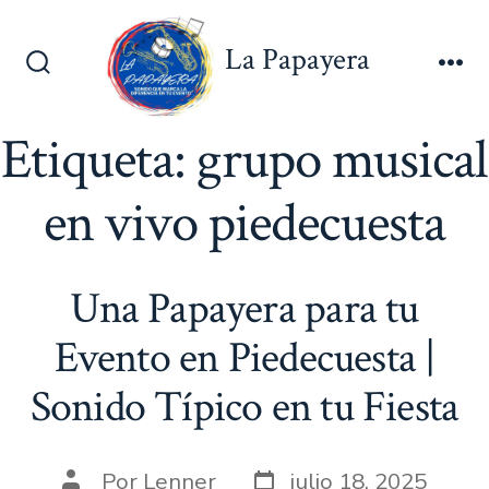
Saltar
al
La Papayera
contenido
Alternar
Me
la
búsqueda
Etiqueta:
grupo musical
en vivo piedecuesta
Una Papayera para tu
Evento en Piedecuesta |
Sonido Típico en tu Fiesta
Fecha
Autor
Por
Lenner
julio 18, 2025