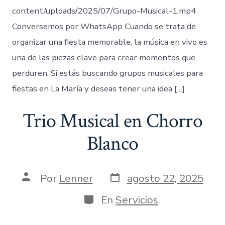
content/uploads/2025/07/Grupo-Musical-1.mp4
Conversemos por WhatsApp Cuando se trata de
organizar una fiesta memorable, la música en vivo es
una de las piezas clave para crear momentos que
perduren. Si estás buscando grupos musicales para
fiestas en La María y deseas tener una idea […]
Trio Musical en Chorro
Blanco
Fecha
Autor
Por
Lenner
agosto 22, 2025
de
de
publicación
la
Categorías
En
Servicios
entrada