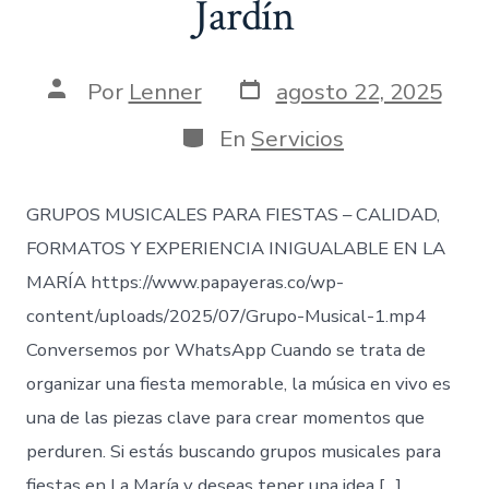
Jardín
Fecha
Autor
Por
Lenner
agosto 22, 2025
de
de
publicación
la
Categorías
En
Servicios
entrada
GRUPOS MUSICALES PARA FIESTAS – CALIDAD,
FORMATOS Y EXPERIENCIA INIGUALABLE EN LA
MARÍA https://www.papayeras.co/wp-
content/uploads/2025/07/Grupo-Musical-1.mp4
Conversemos por WhatsApp Cuando se trata de
organizar una fiesta memorable, la música en vivo es
una de las piezas clave para crear momentos que
perduren. Si estás buscando grupos musicales para
fiestas en La María y deseas tener una idea […]