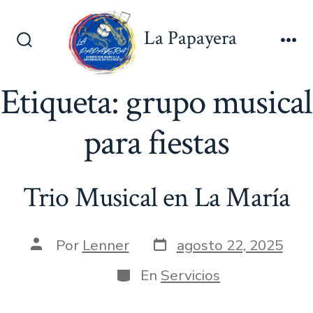
Saltar
al
La Papayera
contenido
Alternar
Me
la
búsqueda
Etiqueta:
grupo musical
para fiestas
Trio Musical en La María
Fecha
Autor
Por
Lenner
agosto 22, 2025
de
de
publicación
la
Categorías
En
Servicios
entrada