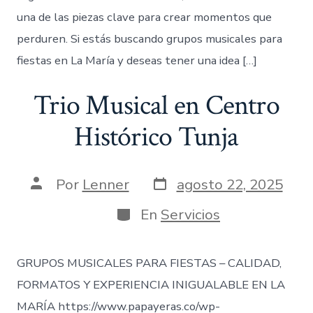
una de las piezas clave para crear momentos que
perduren. Si estás buscando grupos musicales para
fiestas en La María y deseas tener una idea […]
Trio Musical en Centro
Histórico Tunja
Fecha
Autor
Por
Lenner
agosto 22, 2025
de
de
publicación
la
Categorías
En
Servicios
entrada
GRUPOS MUSICALES PARA FIESTAS – CALIDAD,
FORMATOS Y EXPERIENCIA INIGUALABLE EN LA
MARÍA https://www.papayeras.co/wp-