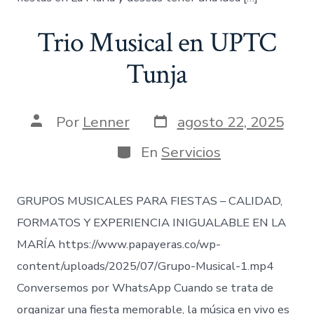
Trio Musical en UPTC
Tunja
Fecha
Autor
Por
Lenner
agosto 22, 2025
de
de
publicación
la
Categorías
En
Servicios
entrada
GRUPOS MUSICALES PARA FIESTAS – CALIDAD,
FORMATOS Y EXPERIENCIA INIGUALABLE EN LA
MARÍA https://www.papayeras.co/wp-
content/uploads/2025/07/Grupo-Musical-1.mp4
Conversemos por WhatsApp Cuando se trata de
organizar una fiesta memorable, la música en vivo es