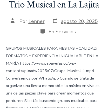
Trio Musical en La Lajita
Fecha
Autor
Por
Lenner
agosto 20, 2025
de
de
publicación
la
Categorías
En
Servicios
entrada
GRUPOS MUSICALES PARA FIESTAS – CALIDAD,
FORMATOS Y EXPERIENCIA INIGUALABLE EN LA
MARÍA https://www.papayeras.co/wp-
content/uploads/2025/07/Grupo-Musical-1.mp4
Conversemos por WhatsApp Cuando se trata de
organizar una fiesta memorable, la música en vivo es
una de las piezas clave para crear momentos que
perduren. Si estás buscando grupos musicales para