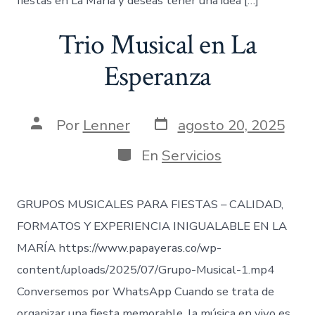
fiestas en La María y deseas tener una idea […]
Trio Musical en La
Esperanza
Fecha
Autor
Por
Lenner
agosto 20, 2025
de
de
publicación
la
Categorías
En
Servicios
entrada
GRUPOS MUSICALES PARA FIESTAS – CALIDAD,
FORMATOS Y EXPERIENCIA INIGUALABLE EN LA
MARÍA https://www.papayeras.co/wp-
content/uploads/2025/07/Grupo-Musical-1.mp4
Conversemos por WhatsApp Cuando se trata de
organizar una fiesta memorable, la música en vivo es