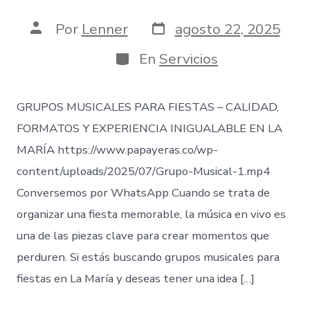
Fecha
Autor
Por
Lenner
agosto 22, 2025
de
de
publicación
la
Categorías
En
Servicios
entrada
GRUPOS MUSICALES PARA FIESTAS – CALIDAD,
FORMATOS Y EXPERIENCIA INIGUALABLE EN LA
MARÍA https://www.papayeras.co/wp-
content/uploads/2025/07/Grupo-Musical-1.mp4
Conversemos por WhatsApp Cuando se trata de
organizar una fiesta memorable, la música en vivo es
una de las piezas clave para crear momentos que
perduren. Si estás buscando grupos musicales para
fiestas en La María y deseas tener una idea […]