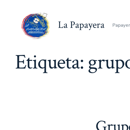
Saltar
al
La Papayera
contenido
Papayer
Etiqueta:
grupo
Grupo