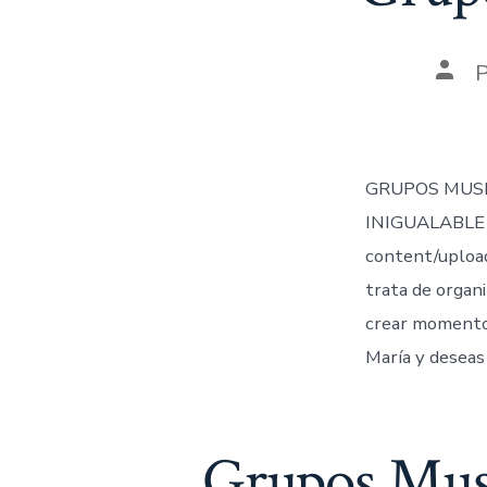
Auto
de
la
entr
GRUPOS MUSI
INIGUALABLE 
content/uploa
trata de organi
crear momentos
María y deseas 
Grupos Musi