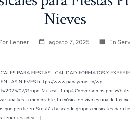
cales para Fiestas Pr
Nieves
Fecha
Categorías
or
Por
Lenner
agosto 7, 2025
En
Serv
de
publicación
rada
CALES PARA FIESTAS – CALIDAD, FORMATOS Y EXPERI
EN LAS NIEVES https://www.papayeras.co/wp-
ds/2025/07/Grupo-Musical-1.mp4 Conversemos por Whats
zar una fiesta memorable, la música en vivo es una de las pi
 que perduren. Si estás buscando grupos musicales para fie
s tener una idea […]