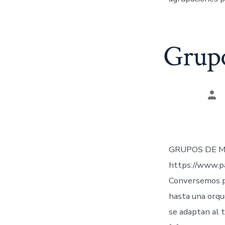
Grupo
Aut
de
la
ent
GRUPOS DE M
https://www.p
Conversemos p
hasta una orqu
se adaptan al 