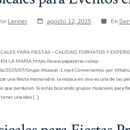
Fecha
Categoría
r
Por
Lenner
agosto 12, 2025
En
Ser
de
publicación
ada
CALES PARA FIESTAS – CALIDAD, FORMATOS Y EXPERI
EN LA MARÍA https://www.papayeras.co/wp-
ds/2025/07/Grupo-Musical-1.mp4 Conversemos por Whats
zar una fiesta memorable, la música en vivo es una de las pi
 que perduren. Si estás buscando grupos musicales para fie
tener una idea […]