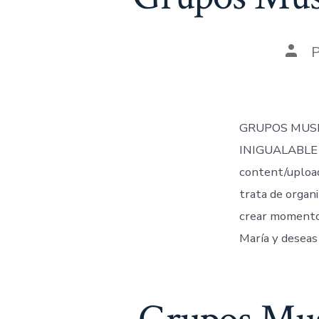
Auto
de
la
entr
GRUPOS MUSI
INIGUALABLE 
content/uploa
trata de organi
crear momentos
María y deseas 