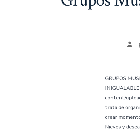
Grupos Musi
Aut
de
la
ent
GRUPOS MUSI
INIGUALABLE 
content/uploa
trata de organi
crear momentos
Nieves y desea