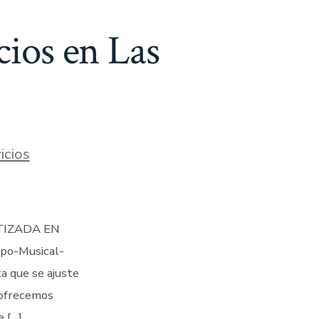
cios en Las
icios
TIZADA EN
po-Musical-
 que se ajuste
 ofrecemos
e […]