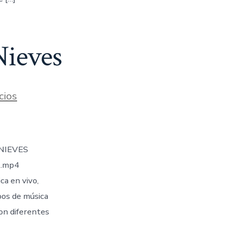
Nieves
cios
NIEVES
1.mp4
a en vivo,
pos de música
on diferentes