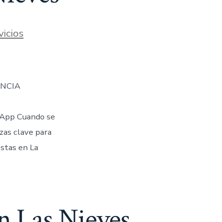
s
vicios
ENCIA
App Cuando se
ezas clave para
stas en La
n Las Nieves