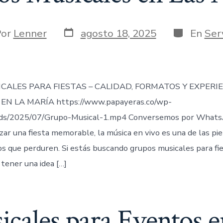
Fecha
Categoría
r
Por
Lenner
agosto 18, 2025
En
Ser
de
publicación
ada
CALES PARA FIESTAS – CALIDAD, FORMATOS Y EXPERI
EN LA MARÍA https://www.papayeras.co/wp-
ds/2025/07/Grupo-Musical-1.mp4 Conversemos por Whats
zar una fiesta memorable, la música en vivo es una de las pi
 que perduren. Si estás buscando grupos musicales para fie
tener una idea […]
cales para Eventos e