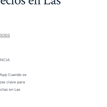
ecios en Las
icios
ENCIA
App Cuando se
ezas clave para
stas en Las