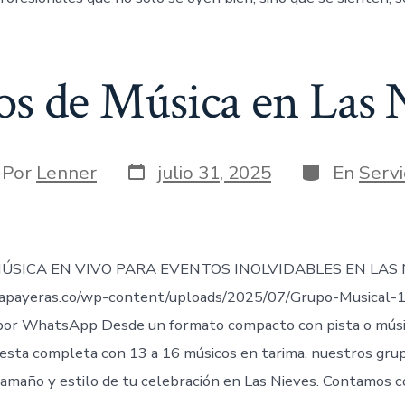
s de Música en Las 
Fecha
Categorías
or
Por
Lenner
julio 31, 2025
En
Servi
de
publicación
rada
ÚSICA EN VIVO PARA EVENTOS INOLVIDABLES EN LAS 
apayeras.co/wp-content/uploads/2025/07/Grupo-Musical-
or WhatsApp Desde un formato compacto con pista o músic
esta completa con 13 a 16 músicos en tarima, nuestros gru
tamaño y estilo de tu celebración en Las Nieves. Contamos c