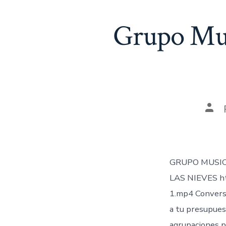
Grupo Musi
Aut
de
la
ent
GRUPO MUSIC
LAS NIEVES ht
1.mp4 Converse
a tu presupues
agrupaciones pr