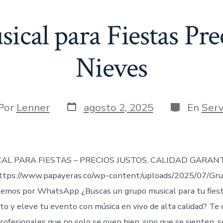
cal para Fiestas Pre
Nieves
Fecha
Categorías
or
Por
Lenner
agosto 2, 2025
En
Serv
de
publicación
rada
AL PARA FIESTAS – PRECIOS JUSTOS, CALIDAD GARAN
tps://www.papayeras.co/wp-content/uploads/2025/07/Gru
mos por WhatsApp ¿Buscas un grupo musical para tu fiesta
to y eleve tu evento con música en vivo de alta calidad? Te
ofesionales que no solo se oyen bien, sino que se sienten, s