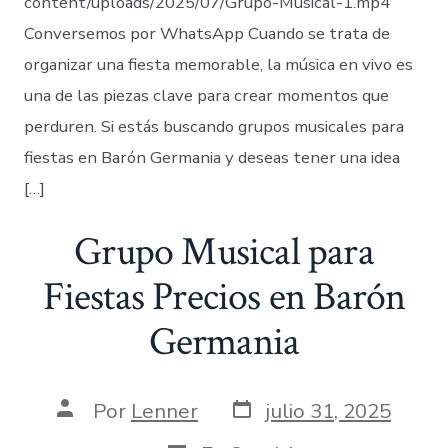
content/uploads/2025/07/Grupo-Musical-1.mp4
Conversemos por WhatsApp Cuando se trata de
organizar una fiesta memorable, la música en vivo es
una de las piezas clave para crear momentos que
perduren. Si estás buscando grupos musicales para
fiestas en Barón Germania y deseas tener una idea
[…]
Grupo Musical para
Fiestas Precios en Barón
Germania
Fecha
Autor
Por
Lenner
julio 31, 2025
de
de
publicación