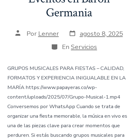
Germania
Fecha
Autor
Por
Lenner
agosto 8, 2025
de
de
publicación
la
Categorías
En
Servicios
entrada
GRUPOS MUSICALES PARA FIESTAS – CALIDAD,
FORMATOS Y EXPERIENCIA INIGUALABLE EN LA
MARÍA https://www.papayeras.co/wp-
content/uploads/2025/07/Grupo-Musical-1.mp4
Conversemos por WhatsApp Cuando se trata de
organizar una fiesta memorable, la música en vivo es
una de las piezas clave para crear momentos que
perduren. Si estás buscando grupos musicales para