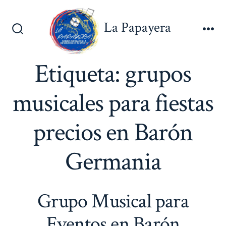
Saltar
al
La Papayera
contenido
Alternar
Me
la
búsqueda
Etiqueta:
grupos
musicales para fiestas
precios en Barón
Germania
Grupo Musical para
Eventos en Barón