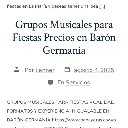
fiestas en La María y deseas tener una idea […]
Grupos Musicales para
Fiestas Precios en Barón
Germania
Fecha
Autor
Por
Lenner
agosto 4, 2025
de
de
publicación
la
Categorías
En
Servicios
entrada
GRUPOS MUSICALES PARA FIESTAS – CALIDAD,
FORMATOS Y EXPERIENCIA INIGUALABLE EN
BARÓN GERMANIA https://www.papayeras.co/wp-