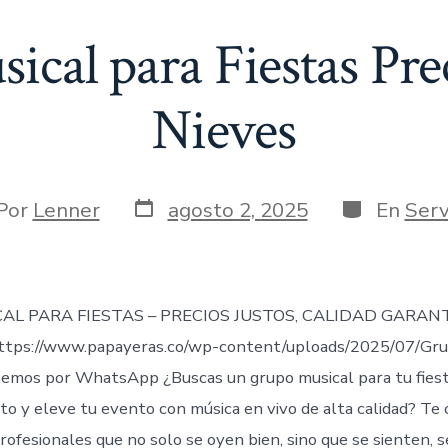
cal para Fiestas Pre
Nieves
Fecha
Categorías
or
Por
Lenner
agosto 2, 2025
En
Serv
de
publicación
rada
AL PARA FIESTAS – PRECIOS JUSTOS, CALIDAD GARAN
tps://www.papayeras.co/wp-content/uploads/2025/07/Gru
mos por WhatsApp ¿Buscas un grupo musical para tu fiesta
to y eleve tu evento con música en vivo de alta calidad? Te
ofesionales que no solo se oyen bien, sino que se sienten, s