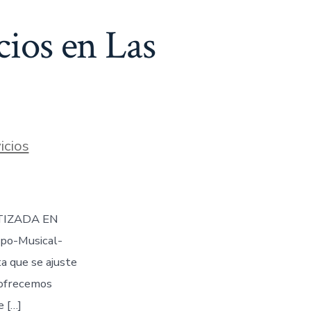
cios en Las
icios
TIZADA EN
po-Musical-
 que se ajuste
 ofrecemos
e […]