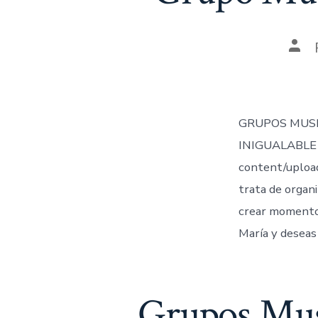
Aut
de
la
ent
GRUPOS MUSI
INIGUALABLE 
content/uploa
trata de organi
crear momentos
María y deseas 
Grupos Musi