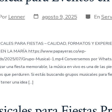
Fecha
Categorías
or
Por
Lenner
agosto 9, 2025
En
Serv
de
publicación
rada
CALES PARA FIESTAS – CALIDAD, FORMATOS Y EXPERI
EN LA MARÍA https://www.papayeras.co/wp-
ds/2025/07/Grupo-Musical-1.mp4 Conversemos por Whats
zar una fiesta memorable, la música en vivo es una de las pi
 que perduren. Si estás buscando grupos musicales para fie
tener una idea […]
cales para Fiestas Pr