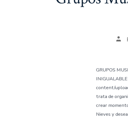
Aut
de
la
ent
GRUPOS MUSI
INIGUALABLE 
content/uploa
trata de organi
crear momentos
Nieves y desea