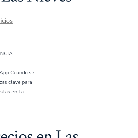
icios
ENCIA
App Cuando se
ezas clave para
stas en La
ecios en Las