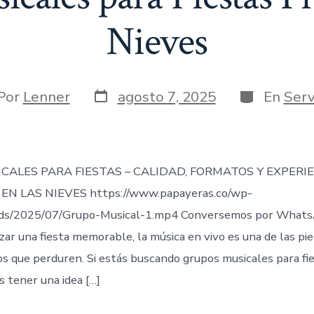
Nieves
Fecha
Categorías
or
Por
Lenner
agosto 7, 2025
En
Serv
de
publicación
rada
CALES PARA FIESTAS – CALIDAD, FORMATOS Y EXPERI
EN LAS NIEVES https://www.papayeras.co/wp-
ds/2025/07/Grupo-Musical-1.mp4 Conversemos por Whats
zar una fiesta memorable, la música en vivo es una de las pi
 que perduren. Si estás buscando grupos musicales para fie
s tener una idea […]