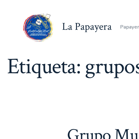
Saltar
al
La Papayera
contenido
Papayer
Etiqueta:
grupos
Grupo Musi