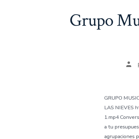
Grupo Musi
Aut
de
la
ent
GRUPO MUSIC
LAS NIEVES ht
1.mp4 Converse
a tu presupues
agrupaciones pr