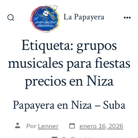
Saltar
al
La Papayera
contenido
Alternar
Me
la
búsqueda
Etiqueta:
grupos
musicales para fiestas
precios en Niza
Papayera en Niza – Suba
Fecha
Autor
Por
Lenner
enero 16, 2026
de
de
publicación
la
Categorías