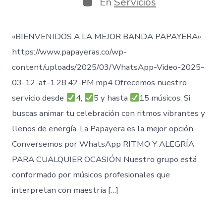
En
Servicios
entrada
«BIENVENIDOS A LA MEJOR BANDA PAPAYERA»
https://www.papayeras.co/wp-
content/uploads/2025/03/WhatsApp-Video-2025-
03-12-at-1.28.42-PM.mp4 Ofrecemos nuestro
servicio desde
4,
5 y hasta
15 músicos. Si
buscas animar tu celebración con ritmos vibrantes y
llenos de energía, La Papayera es la mejor opción.
Conversemos por WhatsApp RITMO Y ALEGRÍA
PARA CUALQUIER OCASIÓN Nuestro grupo está
conformado por músicos profesionales que
interpretan con maestría […]