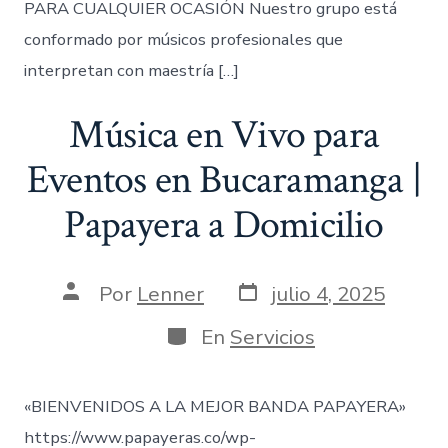
PARA CUALQUIER OCASIÓN Nuestro grupo está
conformado por músicos profesionales que
interpretan con maestría […]
Música en Vivo para
Eventos en Bucaramanga |
Papayera a Domicilio
Fecha
Autor
Por
Lenner
julio 4, 2025
de
de
publicación
la
Categorías
En
Servicios
entrada
«BIENVENIDOS A LA MEJOR BANDA PAPAYERA»
https://www.papayeras.co/wp-