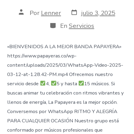
Fecha
Autor
Por
Lenner
julio 3, 2025
de
de
publicación
la
Categorías
En
Servicios
entrada
«BIENVENIDOS A LA MEJOR BANDA PAPAYERA»
https://www.papayeras.co/wp-
content/uploads/2025/03/WhatsApp-Video-2025-
03-12-at-1.28.42-PM.mp4 Ofrecemos nuestro
servicio desde
4,
5 y hasta
15 músicos. Si
buscas animar tu celebración con ritmos vibrantes y
llenos de energía, La Papayera es la mejor opción.
Conversemos por WhatsApp RITMO Y ALEGRÍA
PARA CUALQUIER OCASIÓN Nuestro grupo está
conformado por músicos profesionales que