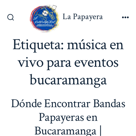
Saltar
al
La Papayera
contenido
Alternar
Me
la
búsqueda
Etiqueta:
música en
vivo para eventos
bucaramanga
Dónde Encontrar Bandas
Papayeras en
Bucaramanga |