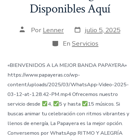
Disponibles Aquí
Fecha
Autor
Por
Lenner
julio 5, 2025
de
de
publicación
la
Categorías
En
Servicios
entrada
«BIENVENIDOS A LA MEJOR BANDA PAPAYERA»
https://www.papayeras.co/wp-
content/uploads/2025/03/WhatsApp-Video-2025-
03-12-at-1.28.42-PM.mp4 Ofrecemos nuestro
servicio desde
4,
5 y hasta
15 músicos. Si
buscas animar tu celebración con ritmos vibrantes y
llenos de energía, La Papayera es la mejor opción.
Conversemos por WhatsApp RITMO Y ALEGRÍA