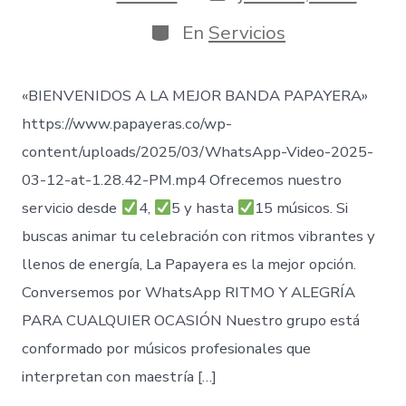
de
de
publicación
la
Categorías
En
Servicios
entrada
«BIENVENIDOS A LA MEJOR BANDA PAPAYERA»
https://www.papayeras.co/wp-
content/uploads/2025/03/WhatsApp-Video-2025-
03-12-at-1.28.42-PM.mp4 Ofrecemos nuestro
servicio desde
4,
5 y hasta
15 músicos. Si
buscas animar tu celebración con ritmos vibrantes y
llenos de energía, La Papayera es la mejor opción.
Conversemos por WhatsApp RITMO Y ALEGRÍA
PARA CUALQUIER OCASIÓN Nuestro grupo está
conformado por músicos profesionales que
interpretan con maestría […]