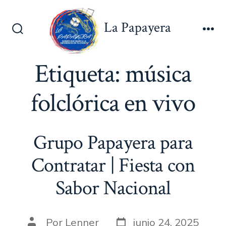
Saltar
al
La Papayera
contenido
Alternar
Me
la
búsqueda
Etiqueta:
música
folclórica en vivo
Grupo Papayera para
Contratar | Fiesta con
Sabor Nacional
Fecha
Autor
Por
Lenner
junio 24, 2025