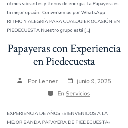
ritmos vibrantes y llenos de energía, La Papayera es
la mejor opción. Conversemos por WhatsApp
RITMO Y ALEGRÍA PARA CUALQUIER OCASIÓN EN
PIEDECUESTA Nuestro grupo está […]
Papayeras con Experiencia
en Piedecuesta
Fecha
Autor
Por
Lenner
junio 9, 2025
de
de
publicación
la
Categorías
En
Servicios
entrada
EXPERIENCIA DE AÑOS «BIENVENIDOS A LA
MEJOR BANDA PAPAYERA DE PIEDECUESTA»