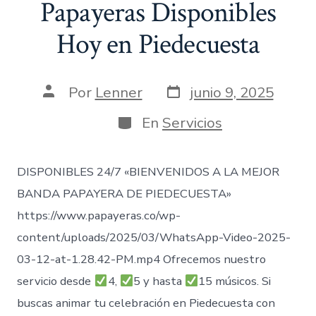
Papayeras Disponibles
Hoy en Piedecuesta
Fecha
Autor
Por
Lenner
junio 9, 2025
de
de
publicación
la
Categorías
En
Servicios
entrada
DISPONIBLES 24/7 «BIENVENIDOS A LA MEJOR
BANDA PAPAYERA DE PIEDECUESTA»
https://www.papayeras.co/wp-
content/uploads/2025/03/WhatsApp-Video-2025-
03-12-at-1.28.42-PM.mp4 Ofrecemos nuestro
servicio desde
4,
5 y hasta
15 músicos. Si
buscas animar tu celebración en Piedecuesta con