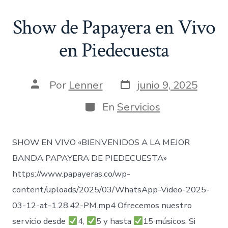
Show de Papayera en Vivo
en Piedecuesta
Fecha
Autor
Por
Lenner
junio 9, 2025
de
de
publicación
la
Categorías
En
Servicios
entrada
SHOW EN VIVO «BIENVENIDOS A LA MEJOR
BANDA PAPAYERA DE PIEDECUESTA»
https://www.papayeras.co/wp-
content/uploads/2025/03/WhatsApp-Video-2025-
03-12-at-1.28.42-PM.mp4 Ofrecemos nuestro
servicio desde
4,
5 y hasta
15 músicos. Si