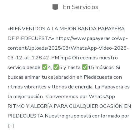
publicación
la
Categorías
En
Servicios
entrada
«BIENVENIDOS A LA MEJOR BANDA PAPAYERA
DE PIEDECUESTA» https://www.papayeras.co/wp-
content/uploads/2025/03/WhatsApp-Video-2025-
03-12-at-1.28.42-PM.mp4 Ofrecemos nuestro
servicio desde
4,
5 y hasta
15 músicos. Si
buscas animar tu celebración en Piedecuesta con
ritmos vibrantes y llenos de energía, La Papayera es
la mejor opción. Conversemos por WhatsApp
RITMO Y ALEGRÍA PARA CUALQUIER OCASIÓN EN
PIEDECUESTA Nuestro grupo está conformado por
[…]