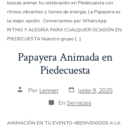
buscas animar tu celebración en Piedecuesta con
ritmos vibrantes y llenos de energía, La Papayera es
la mejor opción. Conversemos por WhatsApp
RITMO Y ALEGRÍA PARA CUALQUIER OCASIÓN EN
PIEDECUESTA Nuestro grupo […]
Papayera Animada en
Piedecuesta
Fecha
Autor
Por
Lenner
junio 9, 2025
de
de
publicación
la
Categorías
En
Servicios
entrada
ANIMACIÓN EN TU EVENTO «BIENVENIDOS A LA