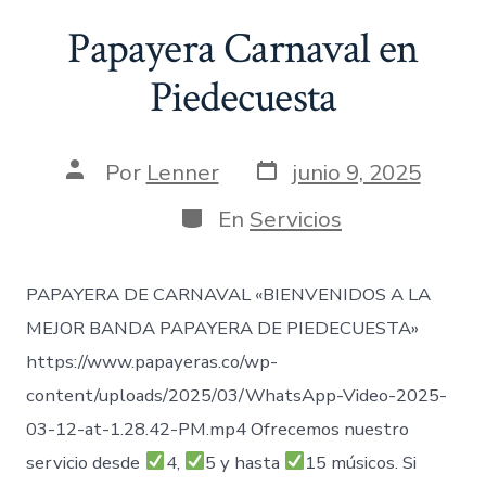
Papayera Carnaval en
Piedecuesta
Fecha
Autor
Por
Lenner
junio 9, 2025
de
de
publicación
la
Categorías
En
Servicios
entrada
PAPAYERA DE CARNAVAL «BIENVENIDOS A LA
MEJOR BANDA PAPAYERA DE PIEDECUESTA»
https://www.papayeras.co/wp-
content/uploads/2025/03/WhatsApp-Video-2025-
03-12-at-1.28.42-PM.mp4 Ofrecemos nuestro
servicio desde
4,
5 y hasta
15 músicos. Si