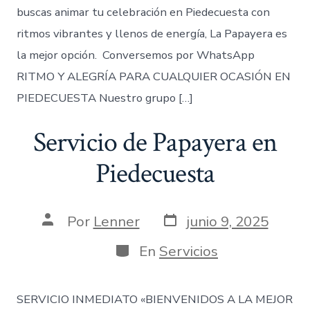
buscas animar tu celebración en Piedecuesta con
ritmos vibrantes y llenos de energía, La Papayera es
la mejor opción. Conversemos por WhatsApp
RITMO Y ALEGRÍA PARA CUALQUIER OCASIÓN EN
PIEDECUESTA Nuestro grupo […]
Servicio de Papayera en
Piedecuesta
Fecha
Autor
Por
Lenner
junio 9, 2025
de
de
publicación
la
Categorías
En
Servicios
entrada
SERVICIO INMEDIATO «BIENVENIDOS A LA MEJOR