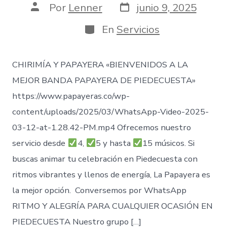
Fecha
Autor
Por
Lenner
junio 9, 2025
de
de
publicación
la
Categorías
En
Servicios
entrada
CHIRIMÍA Y PAPAYERA «BIENVENIDOS A LA
MEJOR BANDA PAPAYERA DE PIEDECUESTA»
https://www.papayeras.co/wp-
content/uploads/2025/03/WhatsApp-Video-2025-
03-12-at-1.28.42-PM.mp4 Ofrecemos nuestro
servicio desde
4,
5 y hasta
15 músicos. Si
buscas animar tu celebración en Piedecuesta con
ritmos vibrantes y llenos de energía, La Papayera es
la mejor opción. Conversemos por WhatsApp
RITMO Y ALEGRÍA PARA CUALQUIER OCASIÓN EN
PIEDECUESTA Nuestro grupo […]