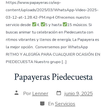
https://www.papayeras.co/wp-
content/uploads/2025/03/WhatsApp-Video-2025-
03-12-at-1.28.42-PM.mp4 Ofrecemos nuestro
servicio desde
4,
5 y hasta
15 músicos. Si
buscas animar tu celebración en Piedecuesta con
ritmos vibrantes y llenos de energía, La Papayera es
la mejor opción. Conversemos por WhatsApp
RITMO Y ALEGRÍA PARA CUALQUIER OCASIÓN EN
PIEDECUESTA Nuestro grupo […]
Papayeras Piedecuesta
Fecha
Autor
Por
Lenner
junio 9, 2025
de
de
publicación
la
Categorías
En
Servicios