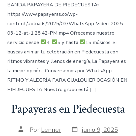
BANDA PAPAYERA DE PIEDECUESTA»
https://www.papayeras.co/wp-
content/uploads/2025/03/WhatsApp-Video-2025-
03-12-at-1.28.42-PM.mp4 Ofrecemos nuestro
servicio desde
4,
5 y hasta
15 músicos. Si
buscas animar tu celebración en Piedecuesta con
ritmos vibrantes y llenos de energía, La Papayera es
la mejor opción. Conversemos por WhatsApp
RITMO Y ALEGRÍA PARA CUALQUIER OCASIÓN EN
PIEDECUESTA Nuestro grupo está […]
Papayeras en Piedecuesta
Fecha
Autor
Por
Lenner
junio 9, 2025
de
de