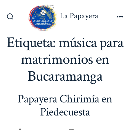
Saltar
al
La Papayera
contenido
Alternar
Me
la
búsqueda
Etiqueta:
música para
matrimonios en
Bucaramanga
Papayera Chirimía en
Piedecuesta