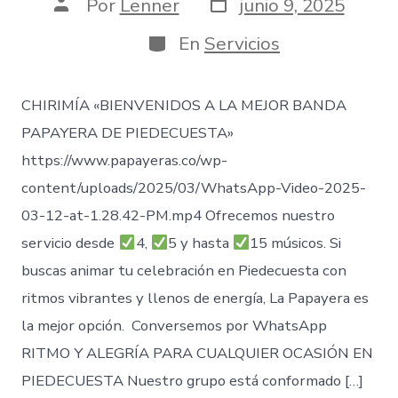
Fecha
Autor
Por
Lenner
junio 9, 2025
de
de
publicación
la
Categorías
En
Servicios
entrada
CHIRIMÍA «BIENVENIDOS A LA MEJOR BANDA
PAPAYERA DE PIEDECUESTA»
https://www.papayeras.co/wp-
content/uploads/2025/03/WhatsApp-Video-2025-
03-12-at-1.28.42-PM.mp4 Ofrecemos nuestro
servicio desde
4,
5 y hasta
15 músicos. Si
buscas animar tu celebración en Piedecuesta con
ritmos vibrantes y llenos de energía, La Papayera es
la mejor opción. Conversemos por WhatsApp
RITMO Y ALEGRÍA PARA CUALQUIER OCASIÓN EN
PIEDECUESTA Nuestro grupo está conformado […]