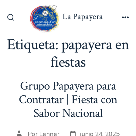
Saltar
al
La Papayera
contenido
Alternar
Me
la
búsqueda
Etiqueta:
papayera en
fiestas
Grupo Papayera para
Contratar | Fiesta con
Sabor Nacional
Fecha
Autor
Por
Lenner
junio 24, 2025