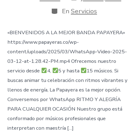
de
de
publicación
la
Categorías
En
Servicios
entrada
«BIENVENIDOS A LA MEJOR BANDA PAPAYERA»
https://www.papayeras.co/wp-
content/uploads/2025/03/WhatsApp-Video-2025-
03-12-at-1.28.42-PM.mp4 Ofrecemos nuestro
servicio desde
4,
5 y hasta
15 músicos. Si
buscas animar tu celebración con ritmos vibrantes y
llenos de energía, La Papayera es la mejor opción.
Conversemos por WhatsApp RITMO Y ALEGRÍA
PARA CUALQUIER OCASIÓN Nuestro grupo está
conformado por músicos profesionales que
interpretan con maestría […]