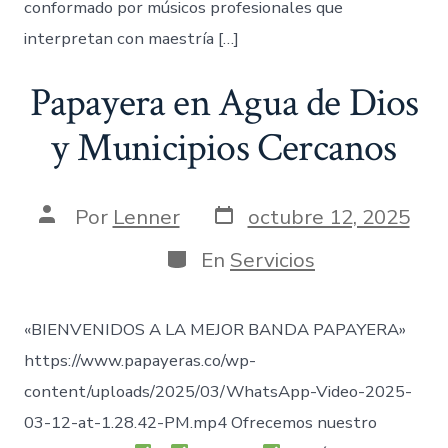
conformado por músicos profesionales que
interpretan con maestría […]
Papayera en Agua de Dios
y Municipios Cercanos
Fecha
Autor
Por
Lenner
octubre 12, 2025
de
de
publicación
la
Categorías
En
Servicios
entrada
«BIENVENIDOS A LA MEJOR BANDA PAPAYERA»
https://www.papayeras.co/wp-
content/uploads/2025/03/WhatsApp-Video-2025-
03-12-at-1.28.42-PM.mp4 Ofrecemos nuestro