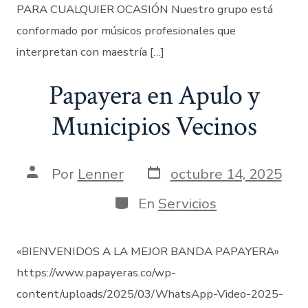
PARA CUALQUIER OCASIÓN Nuestro grupo está
conformado por músicos profesionales que
interpretan con maestría […]
Papayera en Apulo y
Municipios Vecinos
Fecha
Autor
Por
Lenner
octubre 14, 2025
de
de
publicación
la
Categorías
En
Servicios
entrada
«BIENVENIDOS A LA MEJOR BANDA PAPAYERA»
https://www.papayeras.co/wp-
content/uploads/2025/03/WhatsApp-Video-2025-