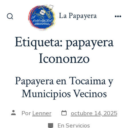
Saltar
al
La Papayera
contenido
Alternar
Me
la
búsqueda
Etiqueta:
papayera
Icononzo
Papayera en Tocaima y
Municipios Vecinos
Fecha
Autor
Por
Lenner
octubre 14, 2025
de
de
publicación
la
Categorías
En
Servicios