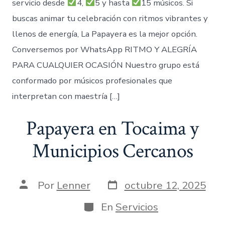
servicio desde
4,
5 y hasta
15 músicos. Si
buscas animar tu celebración con ritmos vibrantes y
llenos de energía, La Papayera es la mejor opción.
Conversemos por WhatsApp RITMO Y ALEGRÍA
PARA CUALQUIER OCASIÓN Nuestro grupo está
conformado por músicos profesionales que
interpretan con maestría […]
Papayera en Tocaima y
Municipios Cercanos
Fecha
Autor
Por
Lenner
octubre 12, 2025
de
de
publicación
la
Categorías
En
Servicios
entrada