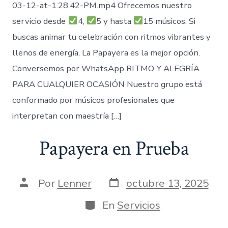
03-12-at-1.28.42-PM.mp4 Ofrecemos nuestro
servicio desde
4,
5 y hasta
15 músicos. Si
buscas animar tu celebración con ritmos vibrantes y
llenos de energía, La Papayera es la mejor opción.
Conversemos por WhatsApp RITMO Y ALEGRÍA
PARA CUALQUIER OCASIÓN Nuestro grupo está
conformado por músicos profesionales que
interpretan con maestría […]
Papayera en Prueba
Fecha
Autor
Por
Lenner
octubre 13, 2025
de
de
publicación
la
Categorías
En
Servicios
entrada