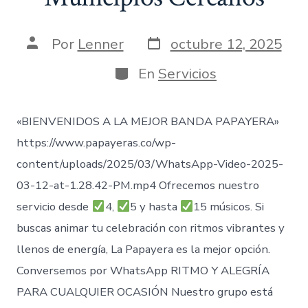
Fecha
Autor
Por
Lenner
octubre 12, 2025
de
de
publicación
la
Categorías
En
Servicios
entrada
«BIENVENIDOS A LA MEJOR BANDA PAPAYERA»
https://www.papayeras.co/wp-
content/uploads/2025/03/WhatsApp-Video-2025-
03-12-at-1.28.42-PM.mp4 Ofrecemos nuestro
servicio desde
4,
5 y hasta
15 músicos. Si
buscas animar tu celebración con ritmos vibrantes y
llenos de energía, La Papayera es la mejor opción.
Conversemos por WhatsApp RITMO Y ALEGRÍA
PARA CUALQUIER OCASIÓN Nuestro grupo está