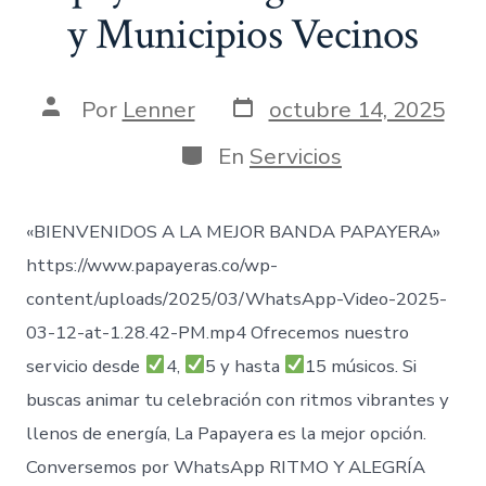
y Municipios Vecinos
Fecha
Autor
Por
Lenner
octubre 14, 2025
de
de
publicación
la
Categorías
En
Servicios
entrada
«BIENVENIDOS A LA MEJOR BANDA PAPAYERA»
https://www.papayeras.co/wp-
content/uploads/2025/03/WhatsApp-Video-2025-
03-12-at-1.28.42-PM.mp4 Ofrecemos nuestro
servicio desde
4,
5 y hasta
15 músicos. Si
buscas animar tu celebración con ritmos vibrantes y
llenos de energía, La Papayera es la mejor opción.
Conversemos por WhatsApp RITMO Y ALEGRÍA