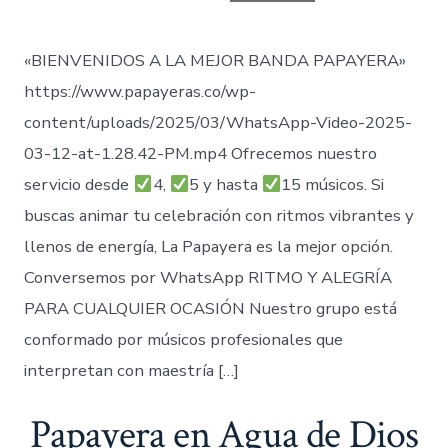
entrada
«BIENVENIDOS A LA MEJOR BANDA PAPAYERA»
https://www.papayeras.co/wp-
content/uploads/2025/03/WhatsApp-Video-2025-
03-12-at-1.28.42-PM.mp4 Ofrecemos nuestro
servicio desde
4,
5 y hasta
15 músicos. Si
buscas animar tu celebración con ritmos vibrantes y
llenos de energía, La Papayera es la mejor opción.
Conversemos por WhatsApp RITMO Y ALEGRÍA
PARA CUALQUIER OCASIÓN Nuestro grupo está
conformado por músicos profesionales que
interpretan con maestría […]
Papayera en Agua de Dios