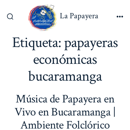
Saltar
al
La Papayera
contenido
Alternar
Me
la
búsqueda
Etiqueta:
papayeras
económicas
bucaramanga
Música de Papayera en
Vivo en Bucaramanga |
Ambiente Folclórico