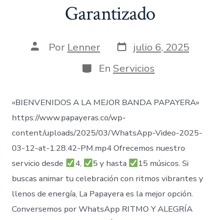
Garantizado
Fecha
Autor
Por
Lenner
julio 6, 2025
de
de
publicación
la
Categorías
En
Servicios
entrada
«BIENVENIDOS A LA MEJOR BANDA PAPAYERA»
https://www.papayeras.co/wp-
content/uploads/2025/03/WhatsApp-Video-2025-
03-12-at-1.28.42-PM.mp4 Ofrecemos nuestro
servicio desde
4,
5 y hasta
15 músicos. Si
buscas animar tu celebración con ritmos vibrantes y
llenos de energía, La Papayera es la mejor opción.
Conversemos por WhatsApp RITMO Y ALEGRÍA