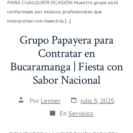
PARA CUALQUIER OCASIÓN Nuestro grupo está
conformado por músicos profesionales que
interpretan con maestría […]
Grupo Papayera para
Contratar en
Bucaramanga | Fiesta con
Sabor Nacional
Fecha
Autor
Por
Lenner
julio 5, 2025
de
de
publicación
la
Categorías
En
Servicios
entrada