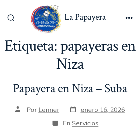
Saltar
al
La Papayera
contenido
Alternar
Me
la
búsqueda
Etiqueta:
papayeras en
Niza
Papayera en Niza – Suba
Fecha
Autor
Por
Lenner
enero 16, 2026
de
de
publicación
la
Categorías
En
Servicios
entrada