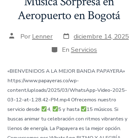
Música Sorpresa en
Aeropuerto en Bogotá
Fecha
Autor
Por
Lenner
diciembre 14, 2025
de
de
publicación
la
Categorías
En
Servicios
entrada
«BIENVENIDOS A LA MEJOR BANDA PAPAYERA»
https://www.papayeras.co/wp-
content/uploads/2025/03/WhatsApp-Video-2025-
03-12-at-1.28.42-PM.mp4 Ofrecemos nuestro
servicio desde
4,
5 y hasta
15 músicos. Si
buscas animar tu celebración con ritmos vibrantes y
llenos de energía, La Papayera es la mejor opción.
Conversemos por WhatsApp RITMO Y ALEGRÍA