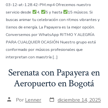
03-12-at-1.28.42-PM.mp4 Ofrecemos nuestro
servicio desde
4,
5 y hasta
15 músicos. Si
buscas animar tu celebración con ritmos vibrantes y
llenos de energía, La Papayera es la mejor opción.
Conversemos por WhatsApp RITMO Y ALEGRÍA
PARA CUALQUIER OCASIÓN Nuestro grupo está
conformado por músicos profesionales que
interpretan con maestría […]
Serenata con Papayera en
Aeropuerto en Bogotá
Fecha
Autor
Por
Lenner
diciembre 14, 2025
de
de