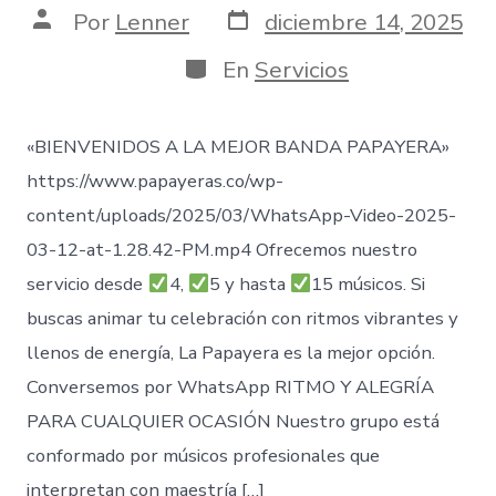
Fecha
Autor
Por
Lenner
diciembre 14, 2025
de
de
publicación
la
Categorías
En
Servicios
entrada
«BIENVENIDOS A LA MEJOR BANDA PAPAYERA»
https://www.papayeras.co/wp-
content/uploads/2025/03/WhatsApp-Video-2025-
03-12-at-1.28.42-PM.mp4 Ofrecemos nuestro
servicio desde
4,
5 y hasta
15 músicos. Si
buscas animar tu celebración con ritmos vibrantes y
llenos de energía, La Papayera es la mejor opción.
Conversemos por WhatsApp RITMO Y ALEGRÍA
PARA CUALQUIER OCASIÓN Nuestro grupo está
conformado por músicos profesionales que
interpretan con maestría […]