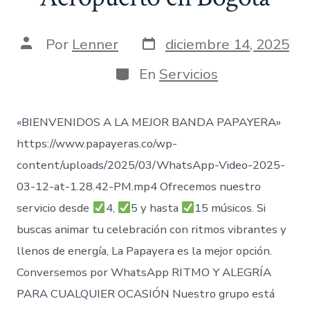
Fecha
Autor
Por
Lenner
diciembre 14, 2025
de
de
publicación
la
Categorías
En
Servicios
entrada
«BIENVENIDOS A LA MEJOR BANDA PAPAYERA»
https://www.papayeras.co/wp-
content/uploads/2025/03/WhatsApp-Video-2025-
03-12-at-1.28.42-PM.mp4 Ofrecemos nuestro
servicio desde
4,
5 y hasta
15 músicos. Si
buscas animar tu celebración con ritmos vibrantes y
llenos de energía, La Papayera es la mejor opción.
Conversemos por WhatsApp RITMO Y ALEGRÍA
PARA CUALQUIER OCASIÓN Nuestro grupo está