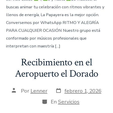
buscas animar tu celebración con ritmos vibrantes y
llenos de energía, La Papayera es la mejor opción.
Conversemos por WhatsApp RITMO Y ALEGRÍA
PARA CUALQUIER OCASIÓN Nuestro grupo está
conformado por músicos profesionales que
interpretan con maestría […]
Recibimiento en el
Aeropuerto el Dorado
Fecha
Autor
Por
Lenner
febrero 1, 2026
de
de
publicación
la
Categorías
En
Servicios
entrada