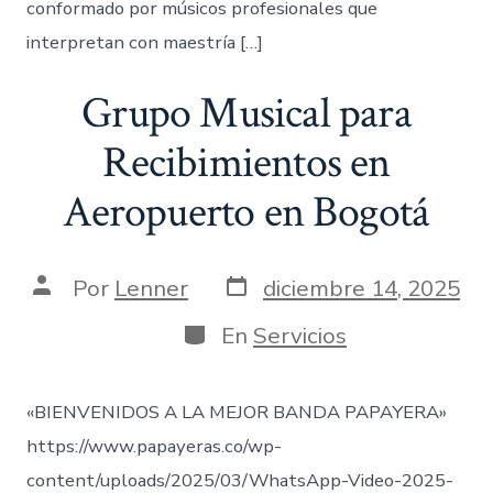
conformado por músicos profesionales que
interpretan con maestría […]
Grupo Musical para
Recibimientos en
Aeropuerto en Bogotá
Fecha
Autor
Por
Lenner
diciembre 14, 2025
de
de
publicación
la
Categorías
En
Servicios
entrada
«BIENVENIDOS A LA MEJOR BANDA PAPAYERA»
https://www.papayeras.co/wp-
content/uploads/2025/03/WhatsApp-Video-2025-