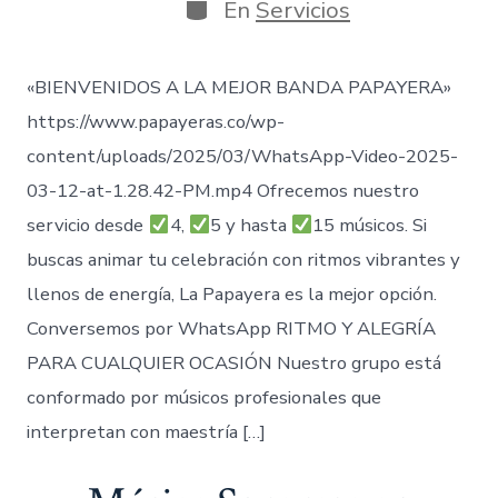
publicación
la
Categorías
En
Servicios
entrada
«BIENVENIDOS A LA MEJOR BANDA PAPAYERA»
https://www.papayeras.co/wp-
content/uploads/2025/03/WhatsApp-Video-2025-
03-12-at-1.28.42-PM.mp4 Ofrecemos nuestro
servicio desde
4,
5 y hasta
15 músicos. Si
buscas animar tu celebración con ritmos vibrantes y
llenos de energía, La Papayera es la mejor opción.
Conversemos por WhatsApp RITMO Y ALEGRÍA
PARA CUALQUIER OCASIÓN Nuestro grupo está
conformado por músicos profesionales que
interpretan con maestría […]