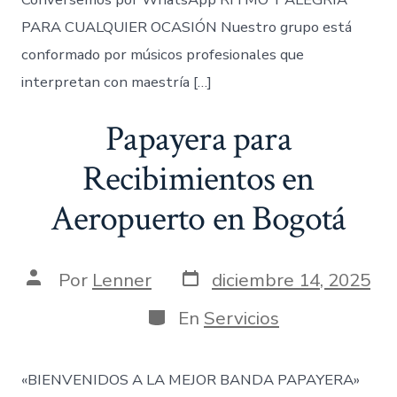
PARA CUALQUIER OCASIÓN Nuestro grupo está
conformado por músicos profesionales que
interpretan con maestría […]
Papayera para
Recibimientos en
Aeropuerto en Bogotá
Fecha
Autor
Por
Lenner
diciembre 14, 2025
de
de
publicación
la
Categorías
En
Servicios
entrada
«BIENVENIDOS A LA MEJOR BANDA PAPAYERA»