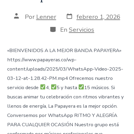
Fecha
Autor
Por
Lenner
febrero 1, 2026
de
de
publicación
la
Categorías
En
Servicios
entrada
«BIENVENIDOS A LA MEJOR BANDA PAPAYERA»
https://www.papayeras.co/wp-
content/uploads/2025/03/WhatsApp-Video-2025-
03-12-at-1.28.42-PM.mp4 Ofrecemos nuestro
servicio desde
4,
5 y hasta
15 músicos. Si
buscas animar tu celebración con ritmos vibrantes y
llenos de energía, La Papayera es la mejor opción.
Conversemos por WhatsApp RITMO Y ALEGRÍA
PARA CUALQUIER OCASIÓN Nuestro grupo está
conformado por músicos profesionales que