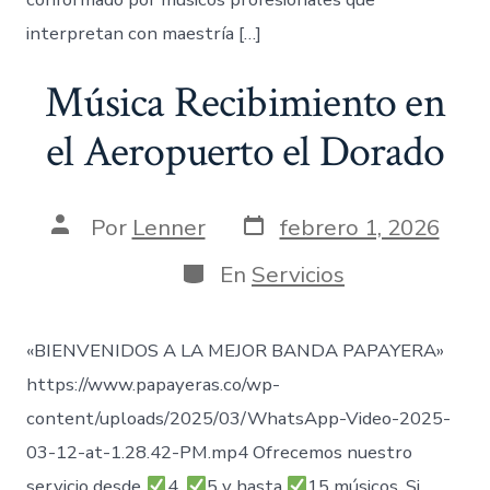
interpretan con maestría […]
Música Recibimiento en
el Aeropuerto el Dorado
Fecha
Autor
Por
Lenner
febrero 1, 2026
de
de
publicación
la
Categorías
En
Servicios
entrada
«BIENVENIDOS A LA MEJOR BANDA PAPAYERA»
https://www.papayeras.co/wp-
content/uploads/2025/03/WhatsApp-Video-2025-
03-12-at-1.28.42-PM.mp4 Ofrecemos nuestro
servicio desde
4,
5 y hasta
15 músicos. Si