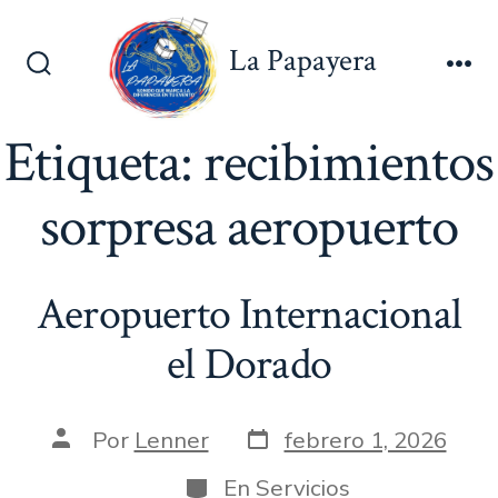
Saltar
al
La Papayera
contenido
Alternar
Me
la
búsqueda
Etiqueta:
recibimientos
sorpresa aeropuerto
Aeropuerto Internacional
el Dorado
Fecha
Autor
Por
Lenner
febrero 1, 2026
de
de
publicación
la
Categorías
En
Servicios