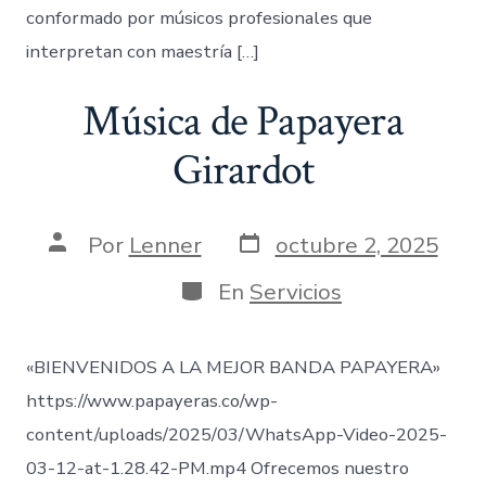
conformado por músicos profesionales que
interpretan con maestría […]
Música de Papayera
Girardot
Fecha
Autor
Por
Lenner
octubre 2, 2025
de
de
publicación
la
Categorías
En
Servicios
entrada
«BIENVENIDOS A LA MEJOR BANDA PAPAYERA»
https://www.papayeras.co/wp-
content/uploads/2025/03/WhatsApp-Video-2025-
03-12-at-1.28.42-PM.mp4 Ofrecemos nuestro