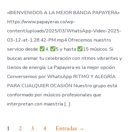
«BIENVENIDOS A LA MEJOR BANDA PAPAYERA»
https://www.papayeras.co/wp-
content/uploads/2025/03/WhatsApp-Video-2025-
03-12-at-1.28.42-PM.mp4 Ofrecemos nuestro
servicio desde
4,
5 y hasta
15 músicos. Si
buscas animar tu celebración con ritmos vibrantes y
llenos de energía, La Papayera es la mejor opción.
Conversemos por WhatsApp RITMO Y ALEGRÍA
PARA CUALQUIER OCASIÓN Nuestro grupo está
conformado por músicos profesionales que
interpretan con maestría […]
Paginación
1
2
3
4
Entradas
→