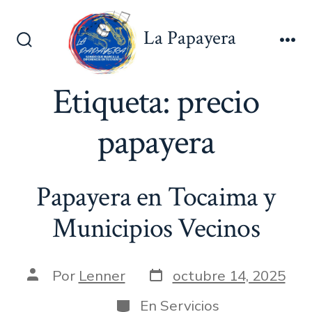
Saltar
al
La Papayera
contenido
Alternar
Me
la
búsqueda
Etiqueta:
precio
papayera
Papayera en Tocaima y
Municipios Vecinos
Fecha
Autor
Por
Lenner
octubre 14, 2025
de
de
publicación
la
Categorías
En
Servicios