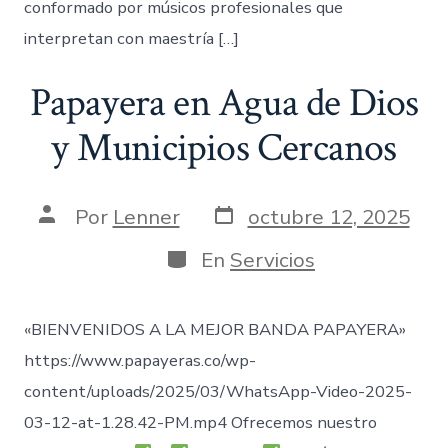
conformado por músicos profesionales que
interpretan con maestría […]
Papayera en Agua de Dios
y Municipios Cercanos
Fecha
Autor
Por
Lenner
octubre 12, 2025
de
de
publicación
la
Categorías
En
Servicios
entrada
«BIENVENIDOS A LA MEJOR BANDA PAPAYERA»
https://www.papayeras.co/wp-
content/uploads/2025/03/WhatsApp-Video-2025-
03-12-at-1.28.42-PM.mp4 Ofrecemos nuestro