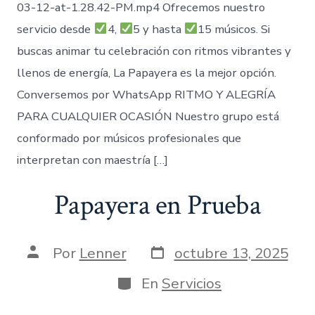
03-12-at-1.28.42-PM.mp4 Ofrecemos nuestro
servicio desde
4,
5 y hasta
15 músicos. Si
buscas animar tu celebración con ritmos vibrantes y
llenos de energía, La Papayera es la mejor opción.
Conversemos por WhatsApp RITMO Y ALEGRÍA
PARA CUALQUIER OCASIÓN Nuestro grupo está
conformado por músicos profesionales que
interpretan con maestría […]
Papayera en Prueba
Fecha
Autor
Por
Lenner
octubre 13, 2025
de
de
publicación
la
Categorías
En
Servicios
entrada