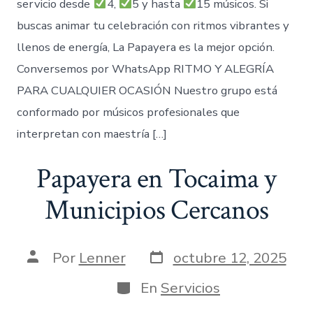
servicio desde
4,
5 y hasta
15 músicos. Si
buscas animar tu celebración con ritmos vibrantes y
llenos de energía, La Papayera es la mejor opción.
Conversemos por WhatsApp RITMO Y ALEGRÍA
PARA CUALQUIER OCASIÓN Nuestro grupo está
conformado por músicos profesionales que
interpretan con maestría […]
Papayera en Tocaima y
Municipios Cercanos
Fecha
Autor
Por
Lenner
octubre 12, 2025
de
de
publicación
la
Categorías
En
Servicios
entrada