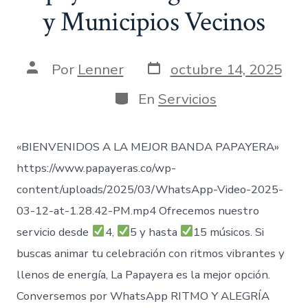
y Municipios Vecinos
Fecha
Autor
Por
Lenner
octubre 14, 2025
de
de
publicación
la
Categorías
En
Servicios
entrada
«BIENVENIDOS A LA MEJOR BANDA PAPAYERA»
https://www.papayeras.co/wp-
content/uploads/2025/03/WhatsApp-Video-2025-
03-12-at-1.28.42-PM.mp4 Ofrecemos nuestro
servicio desde
4,
5 y hasta
15 músicos. Si
buscas animar tu celebración con ritmos vibrantes y
llenos de energía, La Papayera es la mejor opción.
Conversemos por WhatsApp RITMO Y ALEGRÍA