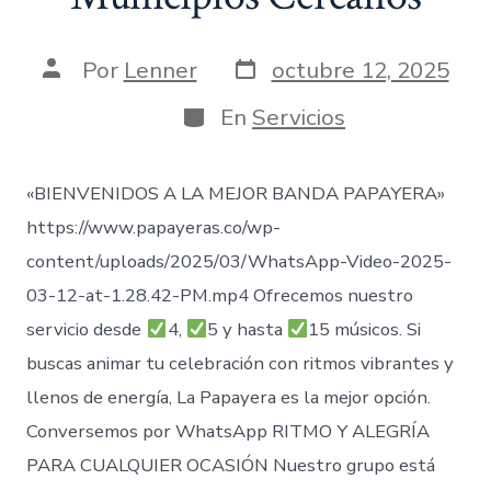
Fecha
Autor
Por
Lenner
octubre 12, 2025
de
de
publicación
la
Categorías
En
Servicios
entrada
«BIENVENIDOS A LA MEJOR BANDA PAPAYERA»
https://www.papayeras.co/wp-
content/uploads/2025/03/WhatsApp-Video-2025-
03-12-at-1.28.42-PM.mp4 Ofrecemos nuestro
servicio desde
4,
5 y hasta
15 músicos. Si
buscas animar tu celebración con ritmos vibrantes y
llenos de energía, La Papayera es la mejor opción.
Conversemos por WhatsApp RITMO Y ALEGRÍA
PARA CUALQUIER OCASIÓN Nuestro grupo está