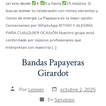
servicio desde
4,
5 y hasta
15 músicos. Si
buscas animar tu celebración con ritmos vibrantes y
llenos de energía, La Papayera es la mejor opción.
Conversemos por WhatsApp RITMO Y ALEGRÍA
PARA CUALQUIER OCASIÓN Nuestro grupo está
conformado por músicos profesionales que
interpretan con maestría […]
Bandas Papayeras
Girardot
Fecha
Autor
Por
Lenner
octubre 2, 2025
de
de
publicación
la
Categorías
En
Servicios
entrada