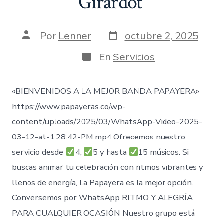
Girardot
Fecha
Autor
Por
Lenner
octubre 2, 2025
de
de
publicación
la
Categorías
En
Servicios
entrada
«BIENVENIDOS A LA MEJOR BANDA PAPAYERA»
https://www.papayeras.co/wp-
content/uploads/2025/03/WhatsApp-Video-2025-
03-12-at-1.28.42-PM.mp4 Ofrecemos nuestro
servicio desde
4,
5 y hasta
15 músicos. Si
buscas animar tu celebración con ritmos vibrantes y
llenos de energía, La Papayera es la mejor opción.
Conversemos por WhatsApp RITMO Y ALEGRÍA
PARA CUALQUIER OCASIÓN Nuestro grupo está