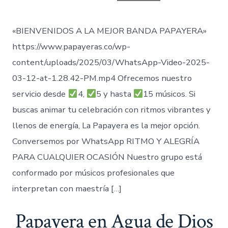
entrada
«BIENVENIDOS A LA MEJOR BANDA PAPAYERA»
https://www.papayeras.co/wp-
content/uploads/2025/03/WhatsApp-Video-2025-
03-12-at-1.28.42-PM.mp4 Ofrecemos nuestro
servicio desde
4,
5 y hasta
15 músicos. Si
buscas animar tu celebración con ritmos vibrantes y
llenos de energía, La Papayera es la mejor opción.
Conversemos por WhatsApp RITMO Y ALEGRÍA
PARA CUALQUIER OCASIÓN Nuestro grupo está
conformado por músicos profesionales que
interpretan con maestría […]
Papayera en Agua de Dios