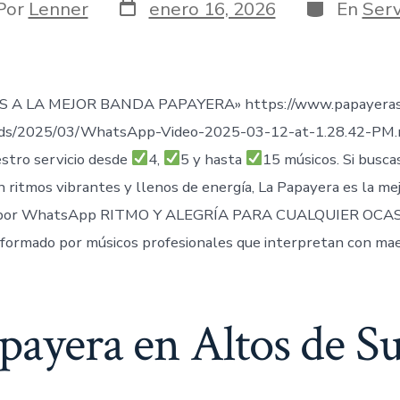
Fecha
Categorías
or
Por
Lenner
enero 16, 2026
En
Serv
de
publicación
ada
 A LA MEJOR BANDA PAPAYERA» https://www.papayeras
ads/2025/03/WhatsApp-Video-2025-03-12-at-1.28.42-PM
stro servicio desde
4,
5 y hasta
15 músicos. Si busca
n ritmos vibrantes y llenos de energía, La Papayera es la me
por WhatsApp RITMO Y ALEGRÍA PARA CUALQUIER OCAS
formado por músicos profesionales que interpretan con mae
payera en Altos de S