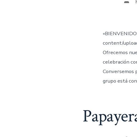
Aut
de
la
entr
«BIENVENIDOS
content/uplo
Ofrecemos nue
celebración co
Conversemos 
grupo está con
Papayer