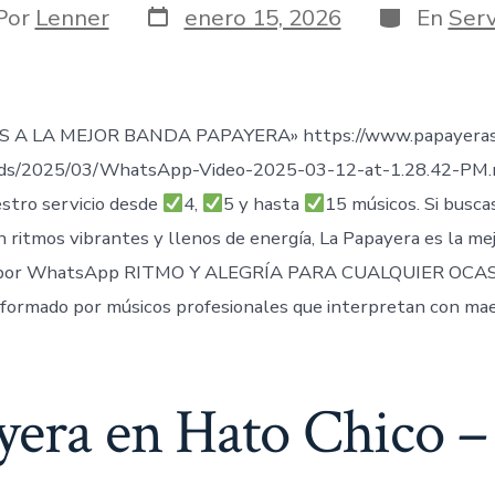
Fecha
Categorías
or
Por
Lenner
enero 15, 2026
En
Serv
de
publicación
ada
 A LA MEJOR BANDA PAPAYERA» https://www.papayeras
ads/2025/03/WhatsApp-Video-2025-03-12-at-1.28.42-PM
stro servicio desde
4,
5 y hasta
15 músicos. Si busca
n ritmos vibrantes y llenos de energía, La Papayera es la me
por WhatsApp RITMO Y ALEGRÍA PARA CUALQUIER OCAS
formado por músicos profesionales que interpretan con mae
yera en Hato Chico –