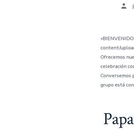
Aut
de
la
entr
«BIENVENIDOS
content/uplo
Ofrecemos nue
celebración co
Conversemos 
grupo está con
Papa