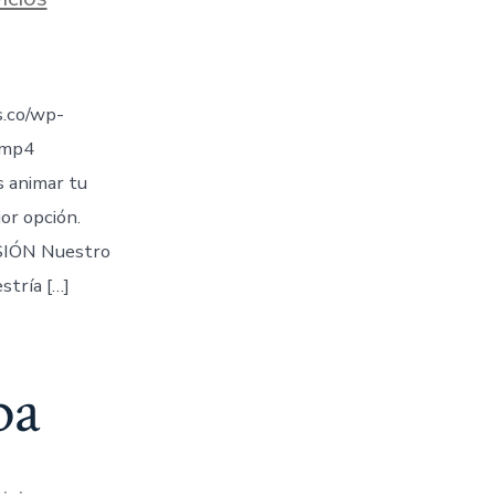
.co/wp-
.mp4
s animar tu
jor opción.
IÓN Nuestro
stría […]
ba