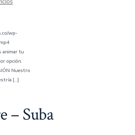
icios
.co/wp-
.mp4
s animar tu
jor opción.
IÓN Nuestro
stría […]
e – Suba