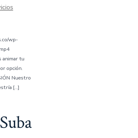
icios
.co/wp-
.mp4
s animar tu
jor opción.
IÓN Nuestro
stría […]
 Suba