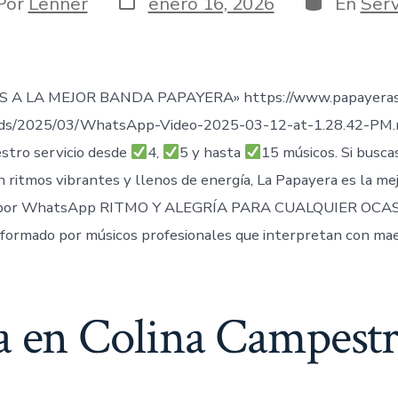
or
Por
Lenner
enero 16, 2026
En
Serv
de
publicación
ada
 A LA MEJOR BANDA PAPAYERA» https://www.papayeras
ads/2025/03/WhatsApp-Video-2025-03-12-at-1.28.42-PM
stro servicio desde
4,
5 y hasta
15 músicos. Si busca
n ritmos vibrantes y llenos de energía, La Papayera es la me
por WhatsApp RITMO Y ALEGRÍA PARA CUALQUIER OCAS
formado por músicos profesionales que interpretan con mae
a en Colina Campestr