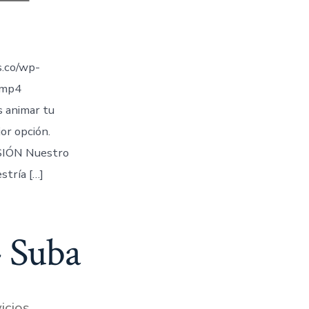
.co/wp-
.mp4
s animar tu
jor opción.
IÓN Nuestro
stría […]
 Suba
icios