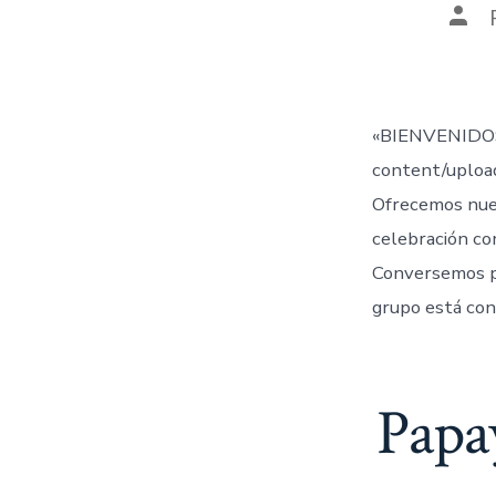
Aut
de
la
entr
«BIENVENIDOS
content/uplo
Ofrecemos nue
celebración co
Conversemos 
grupo está con
Papa