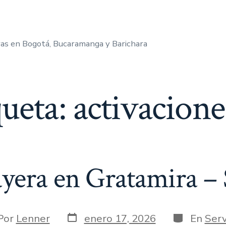
as en Bogotá, Bucaramanga y Barichara
queta:
activacione
yera en Gratamira –
Fecha
Categorías
or
Por
Lenner
enero 17, 2026
En
Serv