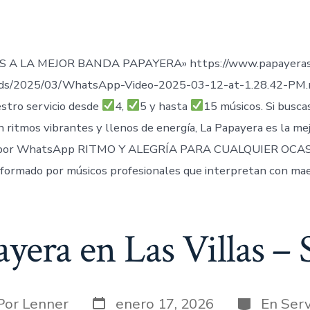
de
publicación
ada
 A LA MEJOR BANDA PAPAYERA» https://www.papayeras
ads/2025/03/WhatsApp-Video-2025-03-12-at-1.28.42-PM
stro servicio desde
4,
5 y hasta
15 músicos. Si busca
n ritmos vibrantes y llenos de energía, La Papayera es la me
por WhatsApp RITMO Y ALEGRÍA PARA CUALQUIER OCAS
formado por músicos profesionales que interpretan con mae
yera en Las Villas –
Fecha
Categorías
or
Por
Lenner
enero 17, 2026
En
Serv