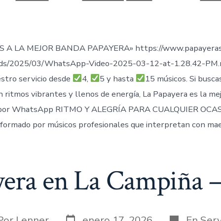
de
publicación
ada
 A LA MEJOR BANDA PAPAYERA» https://www.papayeras
ads/2025/03/WhatsApp-Video-2025-03-12-at-1.28.42-PM
stro servicio desde
4,
5 y hasta
15 músicos. Si busca
n ritmos vibrantes y llenos de energía, La Papayera es la me
por WhatsApp RITMO Y ALEGRÍA PARA CUALQUIER OCAS
formado por músicos profesionales que interpretan con mae
yera en La Campiña –
Fecha
Categorías
or
Por
Lenner
enero 17, 2026
En
Serv