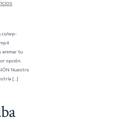
icios
.co/wp-
.mp4
s animar tu
jor opción.
IÓN Nuestro
stría […]
uba