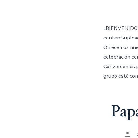
de
la
entr
«BIENVENIDOS
content/uplo
Ofrecemos nue
celebración co
Conversemos 
grupo está con
Papa
Aut