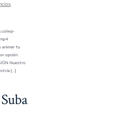
icios
.co/wp-
.mp4
s animar tu
jor opción.
IÓN Nuestro
stría […]
 Suba