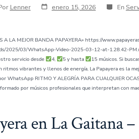
Fecha
Categorías
or
Por
Lenner
enero 15, 2026
En
Serv
de
publicación
ada
 A LA MEJOR BANDA PAPAYERA» https://www.papayeras
ads/2025/03/WhatsApp-Video-2025-03-12-at-1.28.42-PM
stro servicio desde
4,
5 y hasta
15 músicos. Si busca
n ritmos vibrantes y llenos de energía, La Papayera es la me
por WhatsApp RITMO Y ALEGRÍA PARA CUALQUIER OCAS
formado por músicos profesionales que interpretan con mae
yera en La Gaitana –