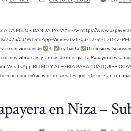
de
publicación
ada
 A LA MEJOR BANDA PAPAYERA» https://www.papayeras
ads/2025/03/WhatsApp-Video-2025-03-12-at-1.28.42-PM
stro servicio desde
4,
5 y hasta
15 músicos. Si busca
n ritmos vibrantes y llenos de energía, La Papayera es la me
por WhatsApp RITMO Y ALEGRÍA PARA CUALQUIER OCAS
formado por músicos profesionales que interpretan con mae
apayera en Niza – Su
Fecha
Categorías