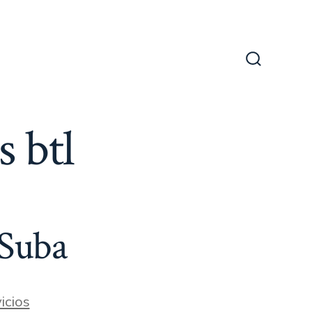
Alternar
la
búsqueda
s btl
 Suba
icios