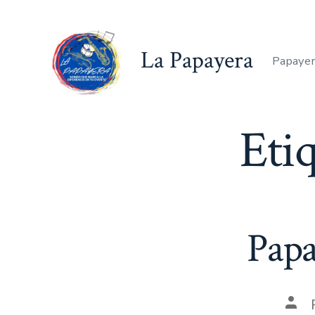
Saltar
al
La Papayera
contenido
Papayer
Eti
Papa
Aut