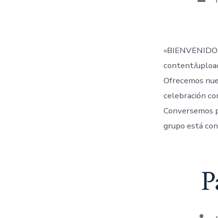
de
la
entr
«BIENVENIDOS
content/uplo
Ofrecemos nue
celebración co
Conversemos 
grupo está con
P