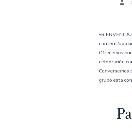
Aut
de
la
entr
«BIENVENIDOS
content/uplo
Ofrecemos nue
celebración co
Conversemos 
grupo está con
Pa