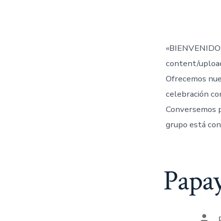
de
la
entr
«BIENVENIDOS
content/uplo
Ofrecemos nue
celebración co
Conversemos 
grupo está con
Papa
Aut