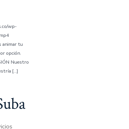
.co/wp-
.mp4
s animar tu
jor opción.
IÓN Nuestro
stría […]
 Suba
icios